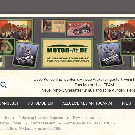
Liebe Kunden! Es wurden div. neue Artikel eingestellt, verlin
Suche...
Euer Motor-lit.de-TEAM
Neue Porto-Grundsätze für ausländische Kunden, siehe
R ANGEBOT
AUTOMOBILIA
ALLGEMEINES ANTIQUARIAT
N E U
»
»
»
tseite
Fahrzeug Literatur Angebot
Pkw Literatur
»
»
»
tsche Firmen
Mercedes-Benz
Mercedes-Benz 2000 - 2020
cedes-Benz M-Klasse Prospekt 4.2005