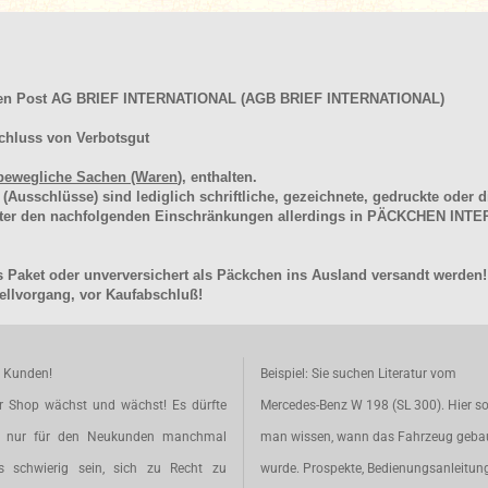
hen Post AG BRIEF INTERNATIONAL (AGB BRIEF INTERNATIONAL)
chluss von Verbotsgut
bewegliche Sachen (Waren
), enthalten.
schlüsse) sind lediglich schriftliche, gezeichnete, gedruckte oder di
unter den nachfolgenden Einschränkungen allerdings in PÄCKCHEN I
 Paket oder unverversichert als Päckchen ins Ausland versandt werden!
llvorgang, vor Kaufabschluß!
e Kunden!
Beispiel: Sie suchen Literatur vom
r Shop wächst und wächst! Es dürfte
Mercedes-Benz W 198 (SL 300). Hier so
t nur für den Neukunden manchmal
man wissen, wann das Fahrzeug geba
s schwierig sein, sich zu Recht zu
wurde. Prospekte, Bedienungsanleitun