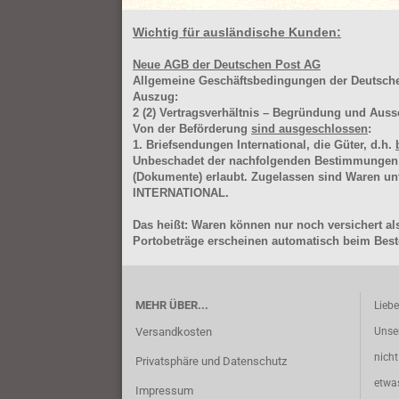
Wichtig für ausländische Kunden:
Neue AGB der Deutschen Post AG
Allgemeine Geschäftsbedingungen der Deutsc
Auszug:
2
(2)
Vertragsverhältnis – Begründung und Auss
Von der Beförderung
sind ausgeschlossen
:
1. Briefsendungen International, die Güter, d.h.
Unbeschadet der nachfolgenden Bestimmungen (Aus
(Dokumente) erlaubt. Zugelassen sind Waren 
INTERNATIONAL.
Das heißt: Waren können nur noch versichert als
Portobeträge erscheinen automatisch beim Beste
MEHR ÜBER...
Lieb
Versandkosten
Unse
nich
Privatsphäre und Datenschutz
etwa
Impressum