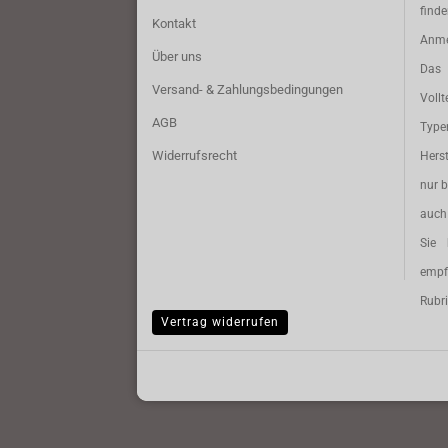
find
Kontakt
Anme
Über uns
Das 
Versand- & Zahlungsbedingungen
Vollt
AGB
Typ
Widerrufsrecht
Herst
nur b
auch 
Sie 
empf
Rubri
Vertrag widerrufen