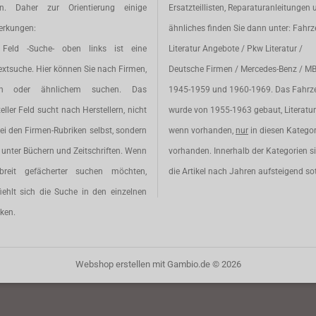
en. Daher zur Orientierung einige
Ersatzteillisten, Reparaturanleitungen 
rkungen:
ähnliches finden Sie dann unter: Fahr
Feld -Suche- oben links ist eine
Literatur Angebote / Pkw Literatur /
extsuche. Hier können Sie nach Firmen,
Deutsche Firmen / Mercedes-Benz / M
en oder ähnlichem suchen. Das
1945-1959 und 1960-1969. Das Fahrz
eller Feld sucht nach Herstellern, nicht
wurde von 1955-1963 gebaut, Literatur 
ei den Firmen-Rubriken selbst, sondern
wenn vorhanden,
nur
in diesen Katego
unter Büchern und Zeitschriften. Wenn
vorhanden. Innerhalb der Kategorien s
breit gefächerter suchen möchten,
die Artikel nach Jahren aufsteigend sot
iehlt sich die Suche in den einzelnen
ken.
Webshop erstellen
mit Gambio.de © 2026