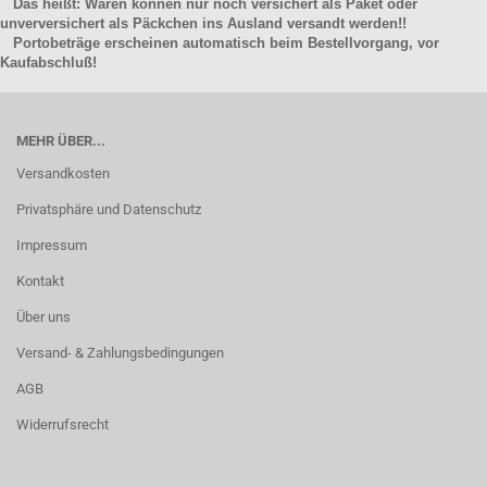
Das heißt: Waren können nur noch versichert als Paket oder
unverversichert als Päckchen ins Ausland versandt werden!!
Portobeträge erscheinen automatisch beim Bestellvorgang, vor
Kaufabschluß!
MEHR ÜBER...
Versandkosten
Privatsphäre und Datenschutz
Impressum
Kontakt
Über uns
Versand- & Zahlungsbedingungen
AGB
Widerrufsrecht