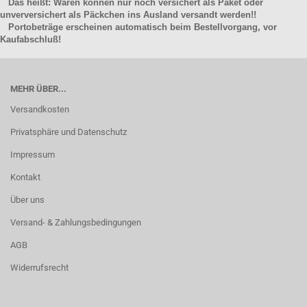
Das heißt: Waren können nur noch versichert als Paket oder
unverversichert als Päckchen ins Ausland versandt werden!!
Portobeträge erscheinen automatisch beim Bestellvorgang, vor
Kaufabschluß!
MEHR ÜBER...
Versandkosten
Privatsphäre und Datenschutz
Impressum
Kontakt
Über uns
Versand- & Zahlungsbedingungen
AGB
Widerrufsrecht