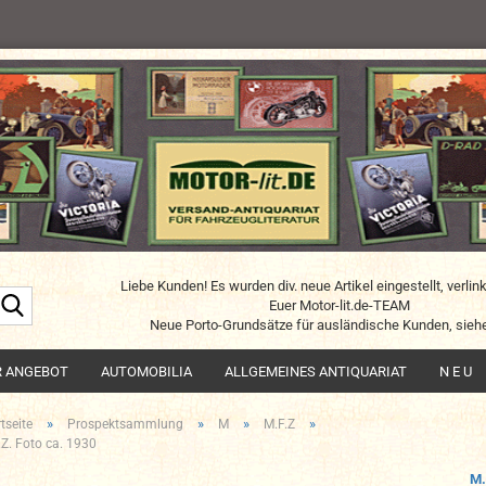
Liebe Kunden! Es wurden div. neue Artikel eingestellt, verlin
Suche...
Euer Motor-lit.de-TEAM
Neue Porto-Grundsätze für ausländische Kunden, siehe
R ANGEBOT
AUTOMOBILIA
ALLGEMEINES ANTIQUARIAT
N E U
»
»
»
»
tseite
Prospektsammlung
M
M.F.Z
.Z. Foto ca. 1930
M.