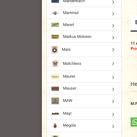
Manderbach
Mammut
Manet
Markus Motoren
11 
Pri
Mars
Matchless
Maurer
He
Mauser
MAW
M.F
Mayr
Megola