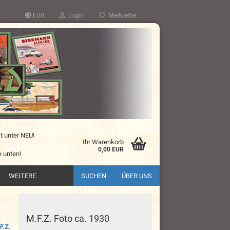
EUR
Login
Merkzettel
kt unter NEU!
Ihr Warenkorb
0,00 EUR
 unten!
WEITERE
SUCHEN
ÜBER UNS
M.F.Z. Foto ca. 1930
F.Z.