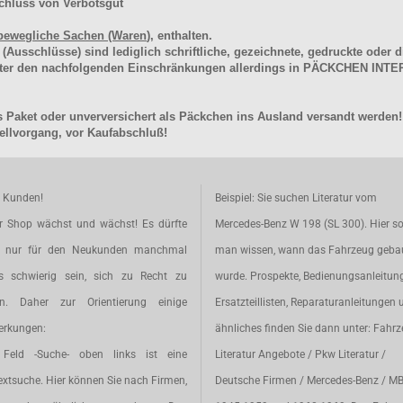
chluss von Verbotsgut
bewegliche Sachen (Waren
), enthalten.
schlüsse) sind lediglich schriftliche, gezeichnete, gedruckte oder di
unter den nachfolgenden Einschränkungen allerdings in PÄCKCHEN I
 Paket oder unverversichert als Päckchen ins Ausland versandt werden!
llvorgang, vor Kaufabschluß!
e Kunden!
Beispiel: Sie suchen Literatur vom
r Shop wächst und wächst! Es dürfte
Mercedes-Benz W 198 (SL 300). Hier so
t nur für den Neukunden manchmal
man wissen, wann das Fahrzeug geba
s schwierig sein, sich zu Recht zu
wurde. Prospekte, Bedienungsanleitun
en. Daher zur Orientierung einige
Ersatzteillisten, Reparaturanleitungen 
rkungen:
ähnliches finden Sie dann unter: Fahr
Feld -Suche- oben links ist eine
Literatur Angebote / Pkw Literatur /
extsuche. Hier können Sie nach Firmen,
Deutsche Firmen / Mercedes-Benz / M