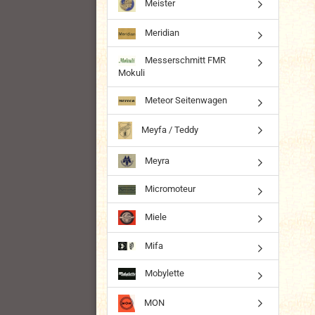
Meister
Meridian
Messerschmitt FMR
Mokuli
Meteor Seitenwagen
Meyfa / Teddy
Meyra
Micromoteur
Miele
Mifa
Mobylette
MON