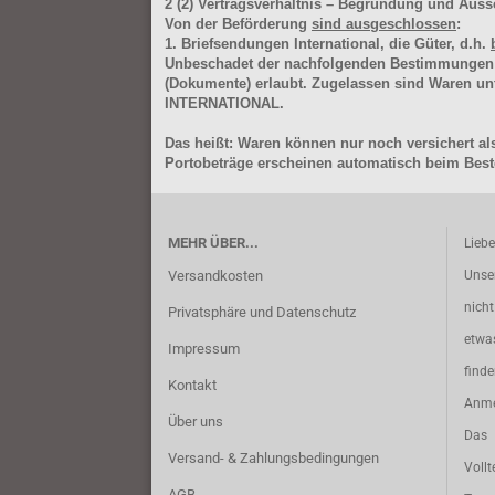
2
(2)
Vertragsverhältnis – Begründung und Auss
Von der Beförderung
sind ausgeschlossen
:
1. Briefsendungen International, die Güter, d.h.
Unbeschadet der nachfolgenden Bestimmungen (Aus
(Dokumente) erlaubt. Zugelassen sind Waren 
INTERNATIONAL.
Das heißt: Waren können nur noch versichert als
Portobeträge erscheinen automatisch beim Beste
MEHR ÜBER...
Lieb
Versandkosten
Unse
nich
Privatsphäre und Datenschutz
etwa
Impressum
find
Kontakt
Anme
Über uns
Das 
Versand- & Zahlungsbedingungen
Vollt
AGB