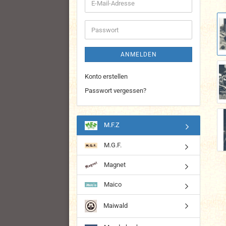
E-
Mail-
Adresse
Passwort
ANMELDEN
Konto erstellen
Passwort vergessen?
M.F.Z
M.G.F.
Magnet
Maico
Maiwald