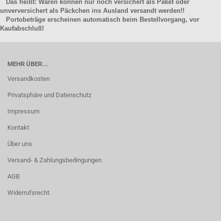
Das heißt: Waren können nur noch versichert als Paket oder
unverversichert als Päckchen ins Ausland versandt werden!!
Portobeträge erscheinen automatisch beim Bestellvorgang, vor
Kaufabschluß!
MEHR ÜBER...
Versandkosten
Privatsphäre und Datenschutz
Impressum
Kontakt
Über uns
Versand- & Zahlungsbedingungen
AGB
Widerrufsrecht