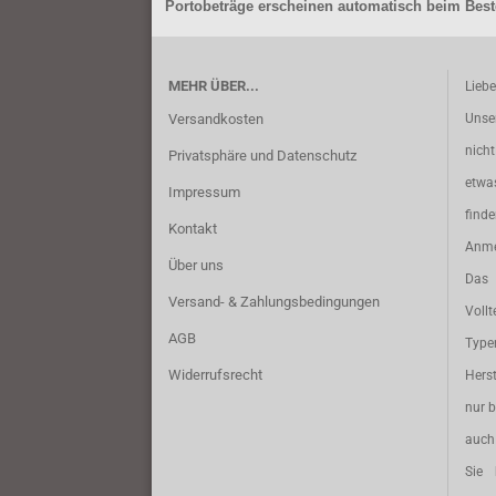
Portobeträge erscheinen automatisch beim Beste
MEHR ÜBER...
Lieb
Versandkosten
Unse
nich
Privatsphäre und Datenschutz
etwa
Impressum
find
Kontakt
Anme
Über uns
Das 
Versand- & Zahlungsbedingungen
Vollt
AGB
Typ
Widerrufsrecht
Herst
nur b
auch 
Sie 