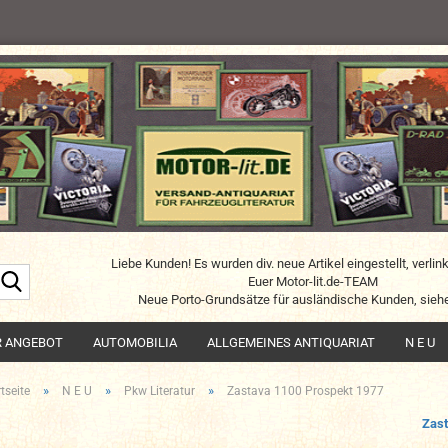
Liebe Kunden! Es wurden div. neue Artikel eingestellt, verlin
Suche...
Euer Motor-lit.de-TEAM
Neue Porto-Grundsätze für ausländische Kunden, siehe
R ANGEBOT
AUTOMOBILIA
ALLGEMEINES ANTIQUARIAT
N E U
»
»
»
tseite
N E U
Pkw Literatur
Zastava 1100 Prospekt 1977
Zas