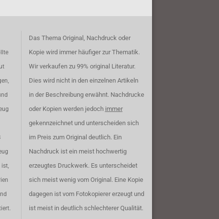
Das Thema Original, Nachdruck oder
Kopie wird immer häufiger zur Thematik.
llte
Wir verkaufen zu 99% original Literatur.
ut
Dies wird nicht in den einzelnen Artikeln
gen,
in der Beschreibung erwähnt. Nachdrucke
und
oder Kopien werden jedoch
immer
zeug
gekennzeichnet und unterscheiden sich
im Preis zum Original deutlich. Ein
B
Nachdruck ist ein meist hochwertig
eug
erzeugtes Druckwerk. Es unterscheidet
ist,
sich meist wenig vom Original. Eine Kopie
rien
dagegen ist vom Fotokopierer erzeugt und
ind
ist meist in deutlich schlechterer Qualität.
iert.