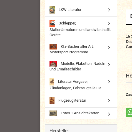
LKW Literatur
Schlepper,
Stationärmotoren und landwitschaftl.
Geräte
16
Deu
Kfz-Bücher aller Art,
Gut
Motorsport Programme
Modelle, Plaketten, Nadeln
und Emaileschilder
He
Literatur Vergaser,
Zündanlagen, Fahrzeugteile u.a.
Zas
Flugzeugliteratur
Fotos + Ansichtskarten
Hersteller