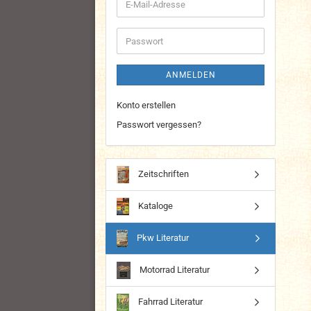
E-
Mail-
Adresse
Passwort
ANMELDEN
Konto erstellen
Passwort vergessen?
Zeitschriften
Kataloge
Pkw Literatur
Motorrad Literatur
Fahrrad Literatur