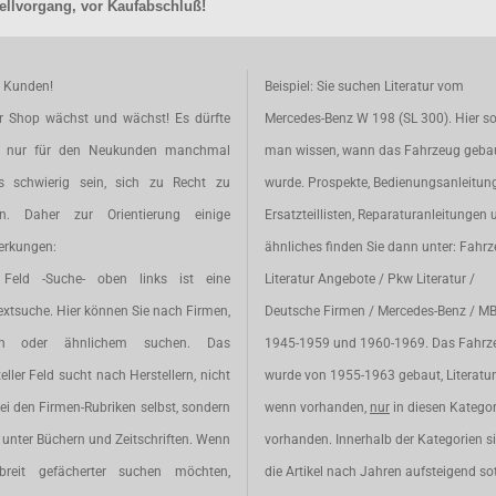
llvorgang, vor Kaufabschluß!
e Kunden!
Beispiel: Sie suchen Literatur vom
r Shop wächst und wächst! Es dürfte
Mercedes-Benz W 198 (SL 300). Hier so
t nur für den Neukunden manchmal
man wissen, wann das Fahrzeug geba
s schwierig sein, sich zu Recht zu
wurde. Prospekte, Bedienungsanleitun
en. Daher zur Orientierung einige
Ersatzteillisten, Reparaturanleitungen 
rkungen:
ähnliches finden Sie dann unter: Fahr
Feld -Suche- oben links ist eine
Literatur Angebote / Pkw Literatur /
extsuche. Hier können Sie nach Firmen,
Deutsche Firmen / Mercedes-Benz / M
en oder ähnlichem suchen. Das
1945-1959 und 1960-1969. Das Fahrz
eller Feld sucht nach Herstellern, nicht
wurde von 1955-1963 gebaut, Literatur 
ei den Firmen-Rubriken selbst, sondern
wenn vorhanden,
nur
in diesen Katego
unter Büchern und Zeitschriften. Wenn
vorhanden. Innerhalb der Kategorien s
breit gefächerter suchen möchten,
die Artikel nach Jahren aufsteigend sot