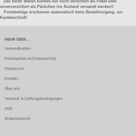
Das heißt: Waren können nur noch versichert als Paket oder
unverversichert als Päckchen ins Ausland versandt werden!!
Portobeträge erscheinen automatisch beim Bestellvorgang, vor
Kaufabschluß!
MEHR ÜBER...
Versandkosten
Privatsphäre und Datenschutz
Impressum
Kontakt
Über uns
Versand- & Zahlungsbedingungen
AGB
Widerrufsrecht