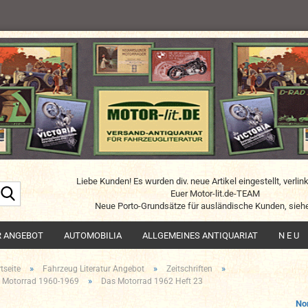
Liebe Kunden! Es wurden div. neue Artikel eingestellt, verlin
Suche...
Euer Motor-lit.de-TEAM
Neue Porto-Grundsätze für ausländische Kunden, siehe
R ANGEBOT
AUTOMOBILIA
ALLGEMEINES ANTIQUARIAT
N E U
»
»
»
tseite
Fahrzeug Literatur Angebot
Zeitschriften
»
 Motorrad 1960-1969
Das Motorrad 1962 Heft 23
No