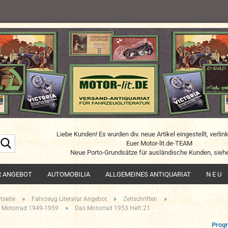
Liebe Kunden! Es wurden div. neue Artikel eingestellt, verlin
Suche...
Euer Motor-lit.de-TEAM
Neue Porto-Grundsätze für ausländische Kunden, siehe
R ANGEBOT
AUTOMOBILIA
ALLGEMEINES ANTIQUARIAT
N E U
»
»
»
tseite
Fahrzeug Literatur Angebot
Zeitschriften
»
 Motorrad 1949-1959
Das Motorrad 1953 Heft 21
Prog