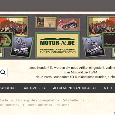
Liebe Kunden! Es wurden div. neue Artikel eingestellt, verlin
Suche...
Euer Motor-lit.de-TEAM
Neue Porto-Grundsätze für ausländische Kunden, siehe
R ANGEBOT
AUTOMOBILIA
ALLGEMEINES ANTIQUARIAT
N E U
»
»
»
tseite
Fahrzeug Literatur Angebot
Zeitschriften
»
or Rundschau
Motor Rundschau 1965 Heft 6