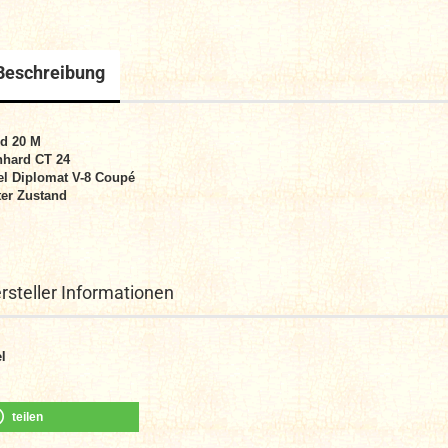
Beschreibung
d 20 M
hard CT 24
l Diplomat V-8 Coupé
er Zustand
rsteller Informationen
l
teilen