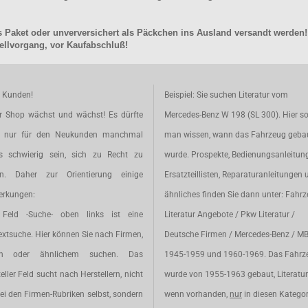
 Paket oder unverversichert als Päckchen ins Ausland versandt werden!
llvorgang, vor Kaufabschluß!
e Kunden!
Beispiel: Sie suchen Literatur vom
r Shop wächst und wächst! Es dürfte
Mercedes-Benz W 198 (SL 300). Hier so
t nur für den Neukunden manchmal
man wissen, wann das Fahrzeug geba
s schwierig sein, sich zu Recht zu
wurde. Prospekte, Bedienungsanleitun
en. Daher zur Orientierung einige
Ersatzteillisten, Reparaturanleitungen 
rkungen:
ähnliches finden Sie dann unter: Fahr
Feld -Suche- oben links ist eine
Literatur Angebote / Pkw Literatur /
extsuche. Hier können Sie nach Firmen,
Deutsche Firmen / Mercedes-Benz / M
en oder ähnlichem suchen. Das
1945-1959 und 1960-1969. Das Fahrz
eller Feld sucht nach Herstellern, nicht
wurde von 1955-1963 gebaut, Literatur 
ei den Firmen-Rubriken selbst, sondern
wenn vorhanden,
nur
in diesen Katego