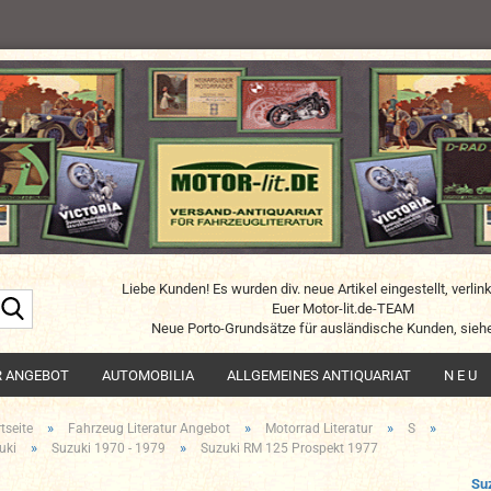
Liebe Kunden! Es wurden div. neue Artikel eingestellt, verlin
Suche...
Euer Motor-lit.de-TEAM
Neue Porto-Grundsätze für ausländische Kunden, siehe
R ANGEBOT
AUTOMOBILIA
ALLGEMEINES ANTIQUARIAT
N E U
»
»
»
»
tseite
Fahrzeug Literatur Angebot
Motorrad Literatur
S
»
»
uki
Suzuki 1970 - 1979
Suzuki RM 125 Prospekt 1977
Su