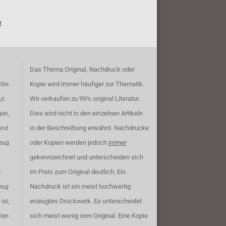
!
Das Thema Original, Nachdruck oder
Kopie wird immer häufiger zur Thematik.
llte
Wir verkaufen zu 99% original Literatur.
ut
Dies wird nicht in den einzelnen Artikeln
gen,
in der Beschreibung erwähnt. Nachdrucke
und
oder Kopien werden jedoch
immer
zeug
gekennzeichnet und unterscheiden sich
im Preis zum Original deutlich. Ein
B
Nachdruck ist ein meist hochwertig
eug
erzeugtes Druckwerk. Es unterscheidet
ist,
sich meist wenig vom Original. Eine Kopie
rien