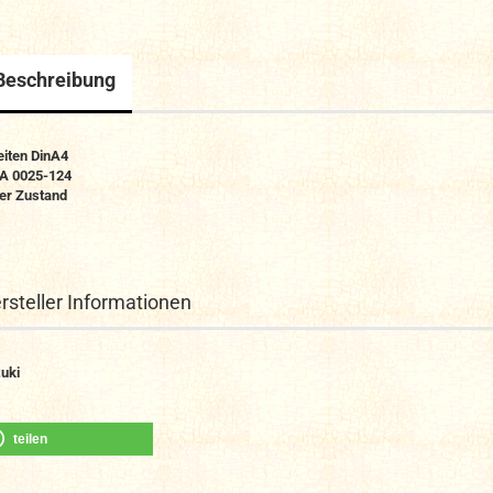
Beschreibung
eiten DinA4
 A 0025-124
er Zustand
rsteller Informationen
uki
teilen