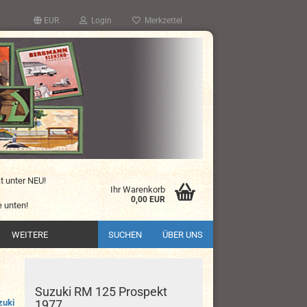
EUR
Login
Merkzettel
kt unter NEU!
Ihr Warenkorb
0,00 EUR
 unten!
WEITERE
SUCHEN
ÜBER UNS
Suzuki RM 125 Prospekt
zuki
1977