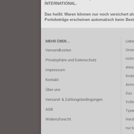
INTERNATIONAL.
Das heißt: Waren können nur noch versichert als
Portobeträge erscheinen automatisch beim Beste
MEHR ÜBER...
Lieb
Versandkosten
Unse
nich
Privatsphäre und Datenschutz
etwa
Impressum
find
Kontakt
Anme
Über uns
Das 
Versand- & Zahlungsbedingungen
Vollt
AGB
Typ
Widerrufsrecht
Herst
nur b