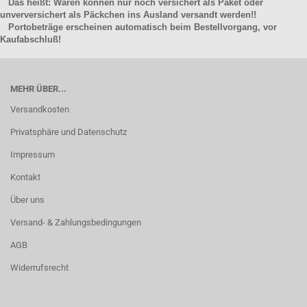
Das heißt: Waren können nur noch versichert als Paket oder
unverversichert als Päckchen ins Ausland versandt werden!!
Portobeträge erscheinen automatisch beim Bestellvorgang, vor
Kaufabschluß!
MEHR ÜBER...
Versandkosten
Privatsphäre und Datenschutz
Impressum
Kontakt
Über uns
Versand- & Zahlungsbedingungen
AGB
Widerrufsrecht