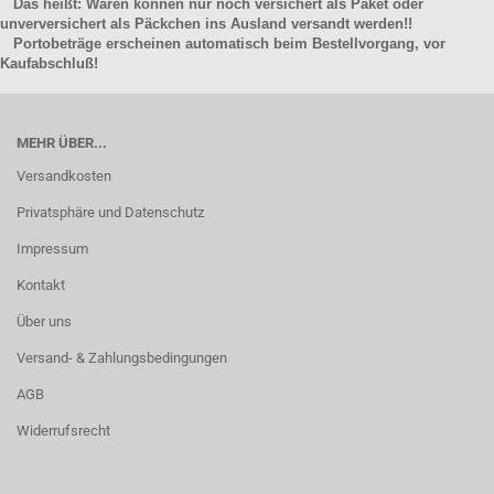
Das heißt: Waren können nur noch versichert als Paket oder
unverversichert als Päckchen ins Ausland versandt werden!!
Portobeträge erscheinen automatisch beim Bestellvorgang, vor
Kaufabschluß!
MEHR ÜBER...
Versandkosten
Privatsphäre und Datenschutz
Impressum
Kontakt
Über uns
Versand- & Zahlungsbedingungen
AGB
Widerrufsrecht