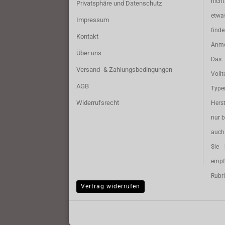
nich
Privatsphäre und Datenschutz
etwa
Impressum
find
Kontakt
Anme
Über uns
Das 
Versand- & Zahlungsbedingungen
Vollt
AGB
Typ
Widerrufsrecht
Herst
nur b
auch 
Sie 
empf
Rubri
Vertrag widerrufen