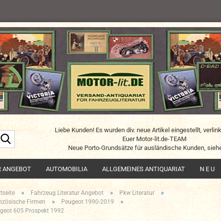
Liebe Kunden! Es wurden div. neue Artikel eingestellt, verlin
Suche...
Euer Motor-lit.de-TEAM
Neue Porto-Grundsätze für ausländische Kunden, siehe
R ANGEBOT
AUTOMOBILIA
ALLGEMEINES ANTIQUARIAT
N E U
»
»
»
tseite
Fahrzeug Literatur Angebot
Pkw Literatur
»
»
nzösische Firmen
Peugeot 1990-2019
geot 605 Prospekt 1992