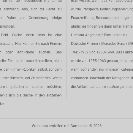
t nur für den Neukunden manchmal
man wissen, wann das Fahrzeug geba
s schwierig sein, sich zu Recht zu
wurde. Prospekte, Bedienungsanleitun
en. Daher zur Orientierung einige
Ersatzteillisten, Reparaturanleitungen 
rkungen:
ähnliches finden Sie dann unter: Fahr
Feld -Suche- oben links ist eine
Literatur Angebote / Pkw Literatur /
extsuche. Hier können Sie nach Firmen,
Deutsche Firmen / Mercedes-Benz / M
en oder ähnlichem suchen. Das
1945-1959 und 1960-1969. Das Fahrz
eller Feld sucht nach Herstellern, nicht
wurde von 1955-1963 gebaut, Literatur 
ei den Firmen-Rubriken selbst, sondern
wenn vorhanden,
nur
in diesen Katego
unter Büchern und Zeitschriften. Wenn
vorhanden. Innerhalb der Kategorien s
breit gefächerter suchen möchten,
die Artikel nach Jahren aufsteigend sot
iehlt sich die Suche in den einzelnen
ken.
Webshop erstellen
mit Gambio.de © 2026