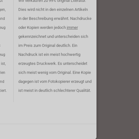
Wir verkaufen zu 99% original Literatur.
ut
Dies wird nicht in den einzelnen Artikeln
gen,
in der Beschreibung erwähnt. Nachdrucke
und
oder Kopien werden jedoch
immer
zeug
gekennzeichnet und unterscheiden sich
im Preis zum Original deutlich. Ein
B
Nachdruck ist ein meist hochwertig
eug
erzeugtes Druckwerk. Es unterscheidet
ist,
sich meist wenig vom Original. Eine Kopie
rien
dagegen ist vom Fotokopierer erzeugt und
ind
ist meist in deutlich schlechterer Qualität.
iert.