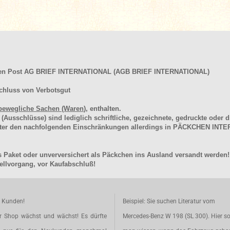
hen Post AG BRIEF INTERNATIONAL (AGB BRIEF INTERNATIONAL)
chluss von Verbotsgut
bewegliche Sachen (Waren
), enthalten.
schlüsse) sind lediglich schriftliche, gezeichnete, gedruckte oder di
unter den nachfolgenden Einschränkungen allerdings in PÄCKCHEN I
 Paket oder unverversichert als Päckchen ins Ausland versandt werden!
llvorgang, vor Kaufabschluß!
e Kunden!
Beispiel: Sie suchen Literatur vom
r Shop wächst und wächst! Es dürfte
Mercedes-Benz W 198 (SL 300). Hier so