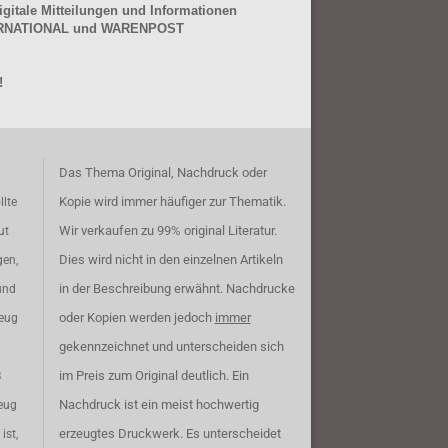
gitale Mitteilungen und Informationen
NTERNATIONAL und WARENPOST
!
Das Thema Original, Nachdruck oder
Kopie wird immer häufiger zur Thematik.
llte
Wir verkaufen zu 99% original Literatur.
ut
Dies wird nicht in den einzelnen Artikeln
gen,
in der Beschreibung erwähnt. Nachdrucke
und
oder Kopien werden jedoch
immer
zeug
gekennzeichnet und unterscheiden sich
im Preis zum Original deutlich. Ein
B
Nachdruck ist ein meist hochwertig
eug
erzeugtes Druckwerk. Es unterscheidet
ist,