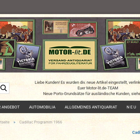
Liebe Kunden! Es wurden div. neue Artikel eingestellt, verlin
Suche...
Euer Motor-lit.de-TEAM
Neue Porto-Grundsätze für ausländische Kunden, siehe
R ANGEBOT
AUTOMOBILIA
ALLGEMEINES ANTIQUARIAT
N E U
»
tseite
Cadillac Programm 1966
Cadi