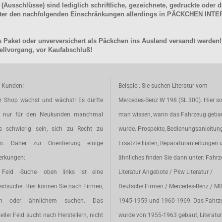
schlüsse) sind lediglich schriftliche, gezeichnete, gedruckte oder di
unter den nachfolgenden Einschränkungen allerdings in PÄCKCHEN I
 Paket oder unverversichert als Päckchen ins Ausland versandt werden!
llvorgang, vor Kaufabschluß!
e Kunden!
Beispiel: Sie suchen Literatur vom
r Shop wächst und wächst! Es dürfte
Mercedes-Benz W 198 (SL 300). Hier so
t nur für den Neukunden manchmal
man wissen, wann das Fahrzeug geba
s schwierig sein, sich zu Recht zu
wurde. Prospekte, Bedienungsanleitun
en. Daher zur Orientierung einige
Ersatzteillisten, Reparaturanleitungen 
rkungen:
ähnliches finden Sie dann unter: Fahr
Feld -Suche- oben links ist eine
Literatur Angebote / Pkw Literatur /
extsuche. Hier können Sie nach Firmen,
Deutsche Firmen / Mercedes-Benz / M
en oder ähnlichem suchen. Das
1945-1959 und 1960-1969. Das Fahrz
eller Feld sucht nach Herstellern, nicht
wurde von 1955-1963 gebaut, Literatur 