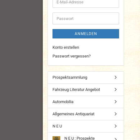
E-
Mail-
Adresse
Passwort
ANMELDEN
Konto erstellen
Passwort vergessen?
Prospektsammlung
Fahrzeug Literatur Angebot
Automobilia
Allgemeines Antiquariat
N E U
N E U : Prospekte