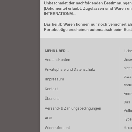
Unbeschadet der nachfolgenden Bestimmungen (Aus
(Dokumente) erlaubt. Zugelassen sind Waren 
INTERNATIONAL.
Das heißt: Waren können nur noch versichert als
Portobeträge erscheinen automatisch beim Beste
MEHR ÜBER...
Lieb
Versandkosten
Unse
nich
Privatsphäre und Datenschutz
etwa
Impressum
find
Kontakt
Anme
Über uns
Das 
Versand- & Zahlungsbedingungen
Vollt
AGB
Typ
Widerrufsrecht
Herst