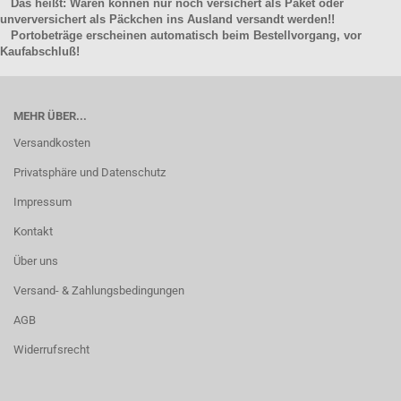
Das heißt: Waren können nur noch versichert als Paket oder
unverversichert als Päckchen ins Ausland versandt werden!!
Portobeträge erscheinen automatisch beim Bestellvorgang, vor
Kaufabschluß!
MEHR ÜBER...
Versandkosten
Privatsphäre und Datenschutz
Impressum
Kontakt
Über uns
Versand- & Zahlungsbedingungen
AGB
Widerrufsrecht