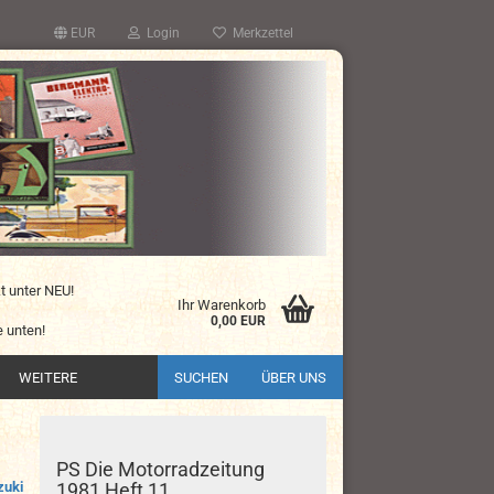
EUR
Login
Merkzettel
kt unter NEU!
Ihr Warenkorb
0,00 EUR
 unten!
WEITERE
SUCHEN
ÜBER UNS
PS Die Motorradzeitung
zuki
1981 Heft 11