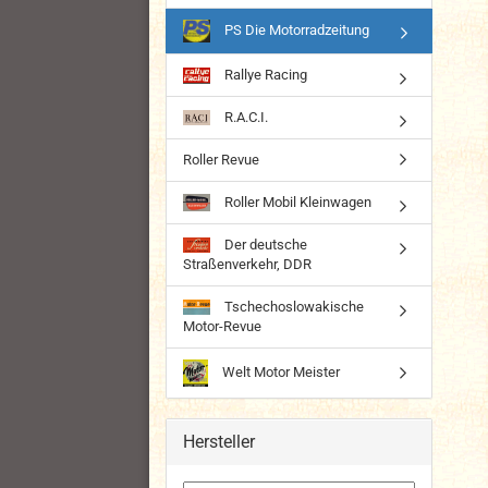
PS Die Motorradzeitung
Rallye Racing
R.A.C.I.
Roller Revue
Roller Mobil Kleinwagen
Der deutsche
Straßenverkehr, DDR
Tschechoslowakische
Motor-Revue
Welt Motor Meister
Hersteller