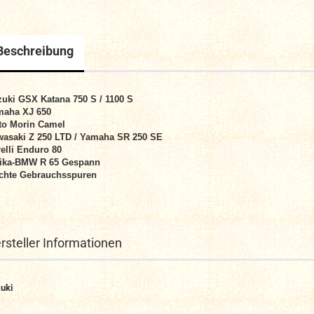
Beschreibung
uki GSX Katana 750 S / 1100 S
maha XJ 650
to Morin Camel
asaki Z 250 LTD / Yamaha SR 250 SE
elli Enduro 80
oika-BMW R 65 Gespann
chte Gebrauchsspuren
rsteller Informationen
uki