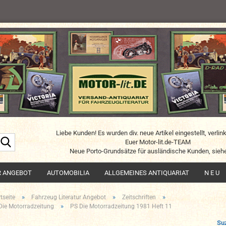
Liebe Kunden! Es wurden div. neue Artikel eingestellt, verlin
Suche...
Euer Motor-lit.de-TEAM
Neue Porto-Grundsätze für ausländische Kunden, siehe
R ANGEBOT
AUTOMOBILIA
ALLGEMEINES ANTIQUARIAT
N E U
»
»
»
tseite
Fahrzeug Literatur Angebot
Zeitschriften
»
Die Motorradzeitung
PS Die Motorradzeitung 1981 Heft 11
Su