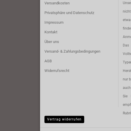
Versandkosten
Unse
nich
Privatsphäre und Datenschutz
etwa
Impressum
find
Kontakt
Anme
Über uns
Das 
Versand- & Zahlungsbedingungen
Vollt
AGB
Typ
Widerrufsrecht
Herst
nur b
auch 
Sie 
empf
Rubri
Vertrag widerrufen