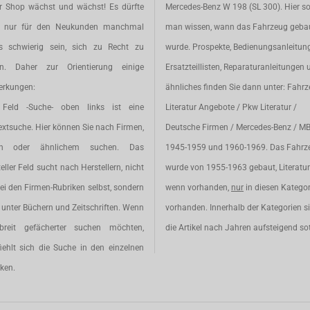
r Shop wächst und wächst! Es dürfte
Mercedes-Benz W 198 (SL 300). Hier so
t nur für den Neukunden manchmal
man wissen, wann das Fahrzeug geba
s schwierig sein, sich zu Recht zu
wurde. Prospekte, Bedienungsanleitun
en. Daher zur Orientierung einige
Ersatzteillisten, Reparaturanleitungen 
rkungen:
ähnliches finden Sie dann unter: Fahr
Feld -Suche- oben links ist eine
Literatur Angebote / Pkw Literatur /
extsuche. Hier können Sie nach Firmen,
Deutsche Firmen / Mercedes-Benz / M
en oder ähnlichem suchen. Das
1945-1959 und 1960-1969. Das Fahrz
eller Feld sucht nach Herstellern, nicht
wurde von 1955-1963 gebaut, Literatur 
ei den Firmen-Rubriken selbst, sondern
wenn vorhanden,
nur
in diesen Katego
unter Büchern und Zeitschriften. Wenn
vorhanden. Innerhalb der Kategorien s
breit gefächerter suchen möchten,
die Artikel nach Jahren aufsteigend sot
iehlt sich die Suche in den einzelnen
ken.