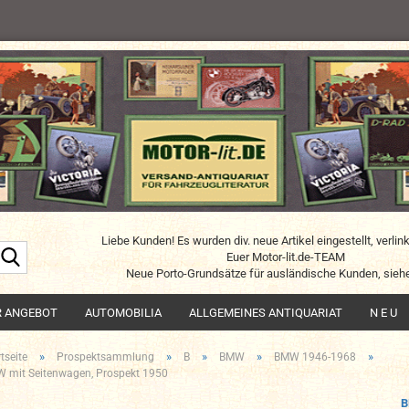
Liebe Kunden! Es wurden div. neue Artikel eingestellt, verlin
Suche...
Euer Motor-lit.de-TEAM
Neue Porto-Grundsätze für ausländische Kunden, siehe
R ANGEBOT
AUTOMOBILIA
ALLGEMEINES ANTIQUARIAT
N E U
»
»
»
»
»
tseite
Prospektsammlung
B
BMW
BMW 1946-1968
 mit Seitenwagen, Prospekt 1950