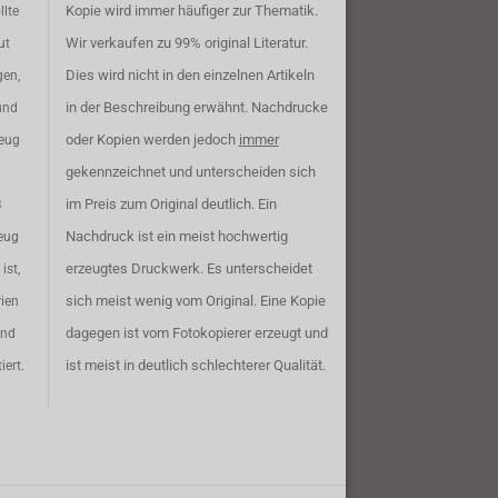
Kopie wird immer häufiger zur Thematik.
llte
Wir verkaufen zu 99% original Literatur.
ut
Dies wird nicht in den einzelnen Artikeln
gen,
in der Beschreibung erwähnt. Nachdrucke
und
oder Kopien werden jedoch
immer
zeug
gekennzeichnet und unterscheiden sich
im Preis zum Original deutlich. Ein
B
Nachdruck ist ein meist hochwertig
eug
erzeugtes Druckwerk. Es unterscheidet
ist,
sich meist wenig vom Original. Eine Kopie
rien
dagegen ist vom Fotokopierer erzeugt und
ind
ist meist in deutlich schlechterer Qualität.
iert.