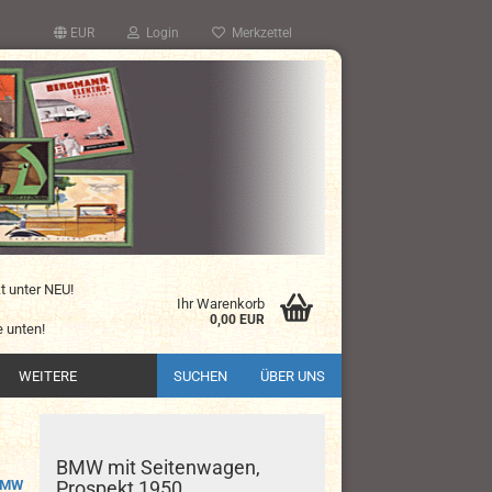
EUR
Login
Merkzettel
kt unter NEU!
Ihr Warenkorb
0,00 EUR
 unten!
WEITERE
SUCHEN
ÜBER UNS
BMW mit Seitenwagen,
BMW
Prospekt 1950