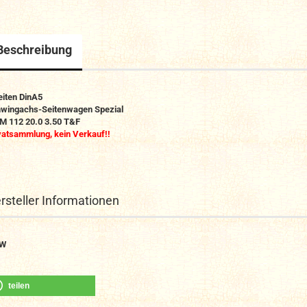
Beschreibung
eiten DinA5
wingachs-Seitenwagen Spezial
M 112 20.0 3.50 T&F
vatsammlung, kein Verkauf!!
rsteller Informationen
W
teilen