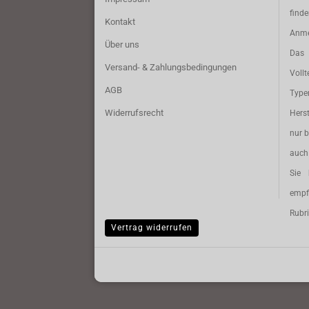
find
Kontakt
Anme
Über uns
Das 
Versand- & Zahlungsbedingungen
Vollt
AGB
Typ
Widerrufsrecht
Herst
nur b
auch 
Sie 
empf
Rubri
Vertrag widerrufen