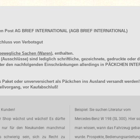
hen Post AG BRIEF INTERNATIONAL (AGB BRIEF INTERNATIONAL)
chluss von Verbotsgut
bewegliche Sachen (Waren
), enthalten.
schlüsse) sind lediglich schriftliche, gezeichnete, gedruckte oder di
unter den nachfolgenden Einschränkungen allerdings in PÄCKCHEN I
 Paket oder unverversichert als Päckchen ins Ausland versandt werden!
llvorgang, vor Kaufabschluß!
e Kunden!
Beispiel: Sie suchen Literatur vom
r Shop wächst und wächst! Es dürfte
Mercedes-Benz W 198 (SL 300). Hier so
t nur für den Neukunden manchmal
man wissen, wann das Fahrzeug geba
s schwierig sein, sich zu Recht zu
wurde. Prospekte, Bedienungsanleitun