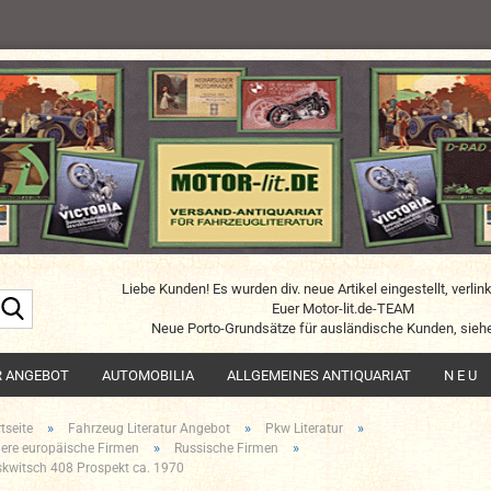
Liebe Kunden! Es wurden div. neue Artikel eingestellt, verlin
Suche...
Euer Motor-lit.de-TEAM
Neue Porto-Grundsätze für ausländische Kunden, siehe
R ANGEBOT
AUTOMOBILIA
ALLGEMEINES ANTIQUARIAT
N E U
»
»
»
tseite
Fahrzeug Literatur Angebot
Pkw Literatur
»
»
ere europäische Firmen
Russische Firmen
kwitsch 408 Prospekt ca. 1970