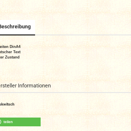
Beschreibung
eiten DinA4
tscher Text
er Zustand
rsteller Informationen
kwitsch
teilen