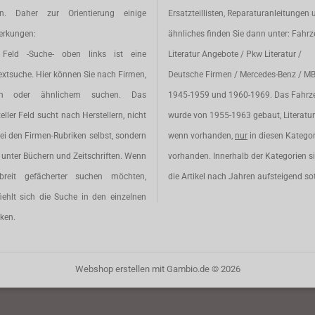
en. Daher zur Orientierung einige
Ersatzteillisten, Reparaturanleitungen 
rkungen:
ähnliches finden Sie dann unter: Fahr
Feld -Suche- oben links ist eine
Literatur Angebote / Pkw Literatur /
extsuche. Hier können Sie nach Firmen,
Deutsche Firmen / Mercedes-Benz / M
en oder ähnlichem suchen. Das
1945-1959 und 1960-1969. Das Fahrz
eller Feld sucht nach Herstellern, nicht
wurde von 1955-1963 gebaut, Literatur 
ei den Firmen-Rubriken selbst, sondern
wenn vorhanden,
nur
in diesen Katego
unter Büchern und Zeitschriften. Wenn
vorhanden. Innerhalb der Kategorien s
breit gefächerter suchen möchten,
die Artikel nach Jahren aufsteigend sot
iehlt sich die Suche in den einzelnen
ken.
Webshop erstellen
mit Gambio.de © 2026