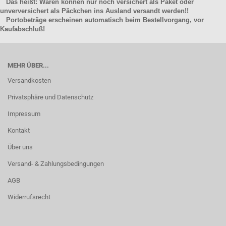
Das heißt: Waren können nur noch versichert als Paket oder
unverversichert als Päckchen ins Ausland versandt werden!!
Portobeträge erscheinen automatisch beim Bestellvorgang, vor
Kaufabschluß!
MEHR ÜBER...
Versandkosten
Privatsphäre und Datenschutz
Impressum
Kontakt
Über uns
Versand- & Zahlungsbedingungen
AGB
Widerrufsrecht