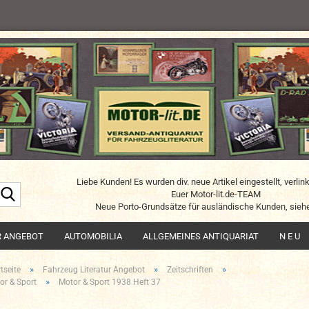
Liebe Kunden! Es wurden div. neue Artikel eingestellt, verlin
Suche...
Euer Motor-lit.de-TEAM
Neue Porto-Grundsätze für ausländische Kunden, siehe
R ANGEBOT
AUTOMOBILIA
ALLGEMEINES ANTIQUARIAT
N E U
»
»
»
tseite
Fahrzeug Literatur Angebot
Zeitschriften
»
or & Sport
Motor & Sport 1938 Heft 37