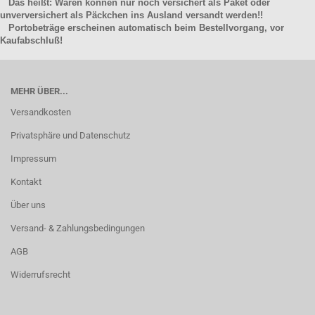
Das heißt: Waren können nur noch versichert als Paket oder
unverversichert als Päckchen ins Ausland versandt werden!!
Portobeträge erscheinen automatisch beim Bestellvorgang, vor
Kaufabschluß!
MEHR ÜBER...
Versandkosten
Privatsphäre und Datenschutz
Impressum
Kontakt
Über uns
Versand- & Zahlungsbedingungen
AGB
Widerrufsrecht