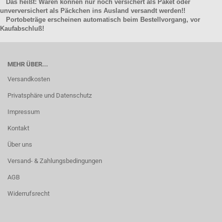
Das heißt: Waren können nur noch versichert als Paket oder
unverversichert als Päckchen ins Ausland versandt werden!!
Portobeträge erscheinen automatisch beim Bestellvorgang, vor
Kaufabschluß!
MEHR ÜBER...
Versandkosten
Privatsphäre und Datenschutz
Impressum
Kontakt
Über uns
Versand- & Zahlungsbedingungen
AGB
Widerrufsrecht