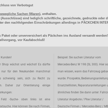
chluss von Verbotsgut
bewegliche Sachen (Waren
), enthalten.
schlüsse) sind lediglich schriftliche, gezeichnete, gedruckte oder di
unter den nachfolgenden Einschränkungen allerdings in PÄCKCHEN I
 Paket oder unverversichert als Päckchen ins Ausland versandt werden!
llvorgang, vor Kaufabschluß!
e Kunden!
Beispiel: Sie suchen Literatur vom
r Shop wächst und wächst! Es dürfte
Mercedes-Benz W 198 (SL 300). Hier so
t nur für den Neukunden manchmal
man wissen, wann das Fahrzeug geba
s schwierig sein, sich zu Recht zu
wurde. Prospekte, Bedienungsanleitun
en. Daher zur Orientierung einige
Ersatzteillisten, Reparaturanleitungen 
rkungen:
ähnliches finden Sie dann unter: Fahr
Feld -Suche- oben links ist eine
Literatur Angebote / Pkw Literatur /
extsuche. Hier können Sie nach Firmen,
Deutsche Firmen / Mercedes-Benz / M