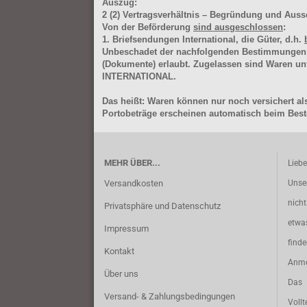
Auszug:
2
(2)
Vertragsverhältnis – Begründung und Auss
Von der Beförderung
sind ausgeschlossen
:
1. Briefsendungen International, die Güter, d.h.
Unbeschadet der nachfolgenden Bestimmungen (Aus
(Dokumente) erlaubt. Zugelassen sind Waren 
INTERNATIONAL.
Das heißt: Waren können nur noch versichert als
Portobeträge erscheinen automatisch beim Beste
MEHR ÜBER...
Lieb
Versandkosten
Unse
nich
Privatsphäre und Datenschutz
etwa
Impressum
find
Kontakt
Anme
Über uns
Das 
Versand- & Zahlungsbedingungen
Vollt