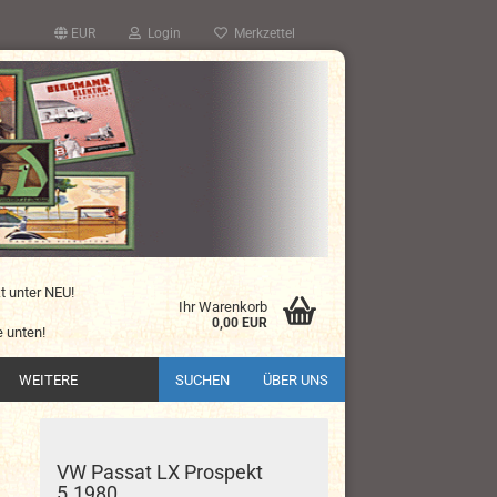
EUR
Login
Merkzettel
kt unter NEU!
Ihr Warenkorb
0,00 EUR
 unten!
WEITERE
SUCHEN
ÜBER UNS
VW Passat LX Prospekt
5.1980