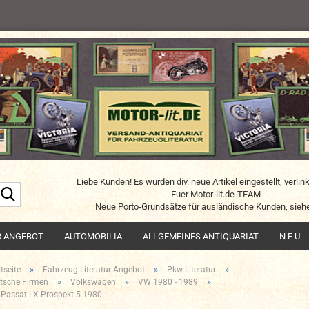
Liebe Kunden! Es wurden div. neue Artikel eingestellt, verlin
Suche...
Euer Motor-lit.de-TEAM
Neue Porto-Grundsätze für ausländische Kunden, siehe
R ANGEBOT
AUTOMOBILIA
ALLGEMEINES ANTIQUARIAT
N E U
»
»
»
tseite
Fahrzeug Literatur Angebot
Pkw Literatur
»
»
»
tsche Firmen
Volkswagen
VW 1980 - 1989
Passat LX Prospekt 5.1980