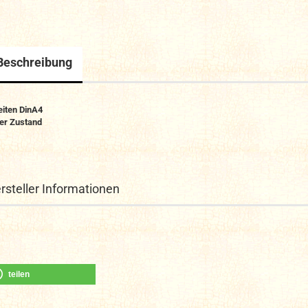
Beschreibung
eiten DinA4
er Zustand
rsteller Informationen
teilen