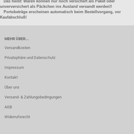
Das heißt: Waren können nur noch versichert als Paket oder
unverversichert als Päckchen ins Ausland versandt werden!!
Portobeträge erscheinen automatisch beim Bestellvorgang, vor
Kaufabschluß!
MEHR ÜBER...
Versandkosten
Privatsphäre und Datenschutz
Impressum
Kontakt
Über uns
Versand- & Zahlungsbedingungen
AGB
Widerrufsrecht