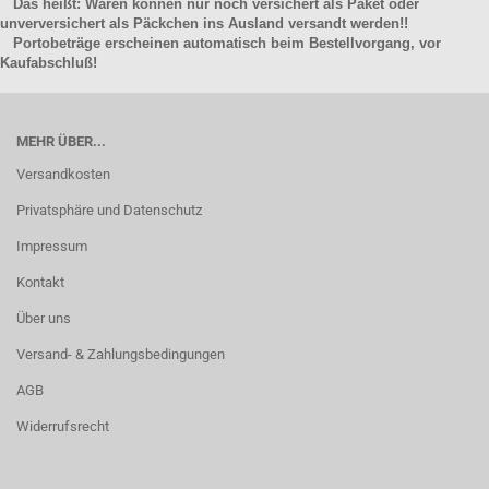
Das heißt: Waren können nur noch versichert als Paket oder
unverversichert als Päckchen ins Ausland versandt werden!!
Portobeträge erscheinen automatisch beim Bestellvorgang, vor
Kaufabschluß!
MEHR ÜBER...
Versandkosten
Privatsphäre und Datenschutz
Impressum
Kontakt
Über uns
Versand- & Zahlungsbedingungen
AGB
Widerrufsrecht