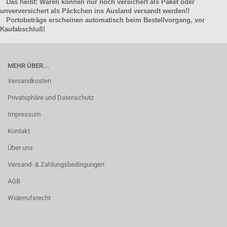
Das heißt: Waren können nur noch versichert als Paket oder
unverversichert als Päckchen ins Ausland versandt werden!!
Portobeträge erscheinen automatisch beim Bestellvorgang, vor
Kaufabschluß!
MEHR ÜBER...
Versandkosten
Privatsphäre und Datenschutz
Impressum
Kontakt
Über uns
Versand- & Zahlungsbedingungen
AGB
Widerrufsrecht