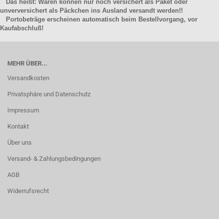
Das heißt: Waren können nur noch versichert als Paket oder
unverversichert als Päckchen ins Ausland versandt werden!!
Portobeträge erscheinen automatisch beim Bestellvorgang, vor
Kaufabschluß!
MEHR ÜBER...
Versandkosten
Privatsphäre und Datenschutz
Impressum
Kontakt
Über uns
Versand- & Zahlungsbedingungen
AGB
Widerrufsrecht