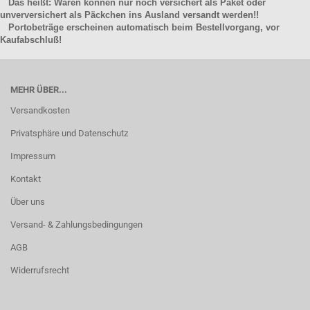
Das heißt: Waren können nur noch versichert als Paket oder
unverversichert als Päckchen ins Ausland versandt werden!!
Portobeträge erscheinen automatisch beim Bestellvorgang, vor
Kaufabschluß!
MEHR ÜBER...
Versandkosten
Privatsphäre und Datenschutz
Impressum
Kontakt
Über uns
Versand- & Zahlungsbedingungen
AGB
Widerrufsrecht