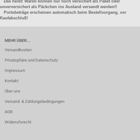
Das heißt: Waren können nur noch versichert als Paket oder
unverversichert als Päckchen ins Ausland versandt werden!!
Portobeträge erscheinen automatisch beim Bestellvorgang, vor
Kaufabschluß!
MEHR ÜBER...
Versandkosten
Privatsphäre und Datenschutz
Impressum
Kontakt
Über uns
Versand- & Zahlungsbedingungen
AGB
Widerrufsrecht