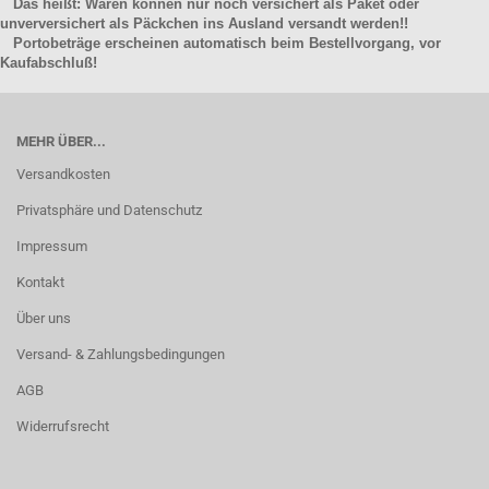
Das heißt: Waren können nur noch versichert als Paket oder
unverversichert als Päckchen ins Ausland versandt werden!!
Portobeträge erscheinen automatisch beim Bestellvorgang, vor
Kaufabschluß!
MEHR ÜBER...
Versandkosten
Privatsphäre und Datenschutz
Impressum
Kontakt
Über uns
Versand- & Zahlungsbedingungen
AGB
Widerrufsrecht