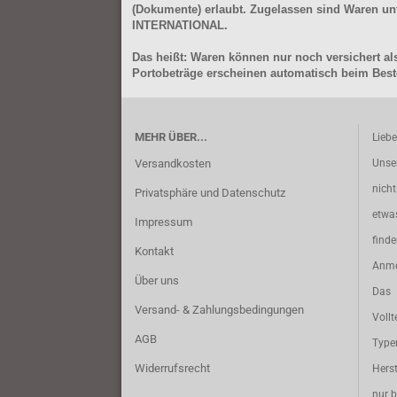
(Dokumente) erlaubt. Zugelassen sind Waren 
INTERNATIONAL.
Das heißt: Waren können nur noch versichert als
Portobeträge erscheinen automatisch beim Beste
MEHR ÜBER...
Lieb
Versandkosten
Unse
nich
Privatsphäre und Datenschutz
etwa
Impressum
find
Kontakt
Anme
Über uns
Das 
Versand- & Zahlungsbedingungen
Vollt
AGB
Typ
Widerrufsrecht
Herst
nur b