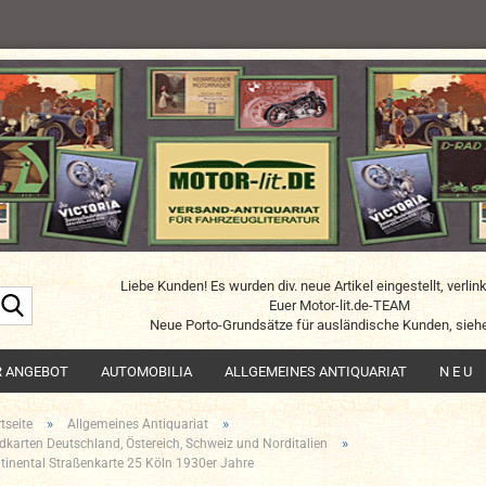
Liebe Kunden! Es wurden div. neue Artikel eingestellt, verlin
Suche...
Euer Motor-lit.de-TEAM
Neue Porto-Grundsätze für ausländische Kunden, siehe
R ANGEBOT
AUTOMOBILIA
ALLGEMEINES ANTIQUARIAT
N E U
»
»
tseite
Allgemeines Antiquariat
»
dkarten Deutschland, Östereich, Schweiz und Norditalien
tinental Straßenkarte 25 Köln 1930er Jahre