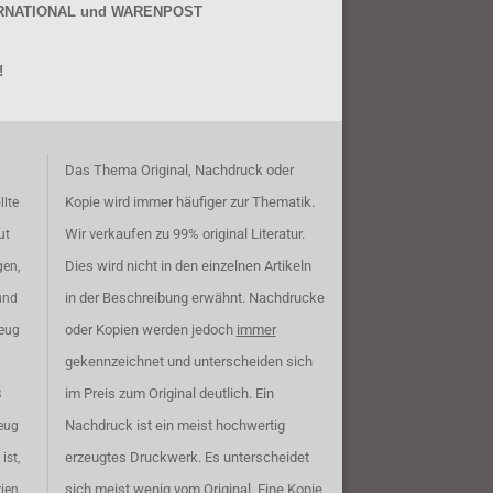
NTERNATIONAL und WARENPOST
!
Das Thema Original, Nachdruck oder
Kopie wird immer häufiger zur Thematik.
llte
Wir verkaufen zu 99% original Literatur.
ut
Dies wird nicht in den einzelnen Artikeln
gen,
in der Beschreibung erwähnt. Nachdrucke
und
oder Kopien werden jedoch
immer
zeug
gekennzeichnet und unterscheiden sich
im Preis zum Original deutlich. Ein
B
Nachdruck ist ein meist hochwertig
eug
erzeugtes Druckwerk. Es unterscheidet
ist,
sich meist wenig vom Original. Eine Kopie
rien