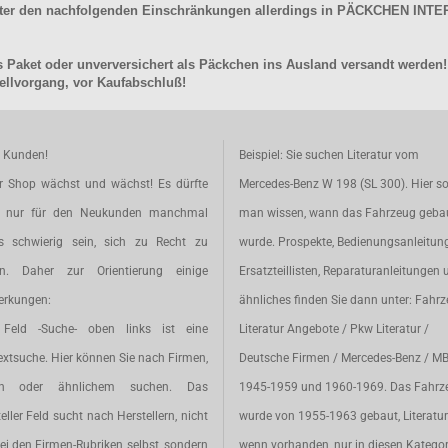
unter den nachfolgenden Einschränkungen allerdings in PÄCKCHEN I
 Paket oder unverversichert als Päckchen ins Ausland versandt werden!
llvorgang, vor Kaufabschluß!
e Kunden!
Beispiel: Sie suchen Literatur vom
r Shop wächst und wächst! Es dürfte
Mercedes-Benz W 198 (SL 300). Hier so
t nur für den Neukunden manchmal
man wissen, wann das Fahrzeug geba
s schwierig sein, sich zu Recht zu
wurde. Prospekte, Bedienungsanleitun
en. Daher zur Orientierung einige
Ersatzteillisten, Reparaturanleitungen 
rkungen:
ähnliches finden Sie dann unter: Fahr
Feld -Suche- oben links ist eine
Literatur Angebote / Pkw Literatur /
extsuche. Hier können Sie nach Firmen,
Deutsche Firmen / Mercedes-Benz / M
en oder ähnlichem suchen. Das
1945-1959 und 1960-1969. Das Fahrz
eller Feld sucht nach Herstellern, nicht
wurde von 1955-1963 gebaut, Literatur 
ei den Firmen-Rubriken selbst, sondern
wenn vorhanden,
nur
in diesen Katego