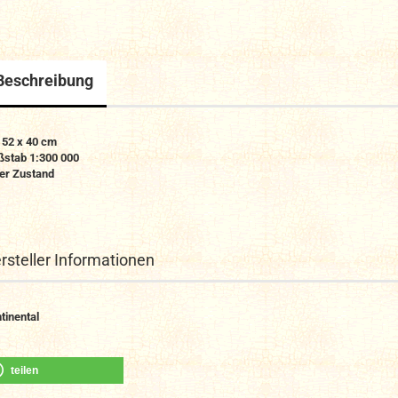
Beschreibung
 52 x 40 cm
stab 1:300 000
er Zustand
rsteller Informationen
tinental
teilen