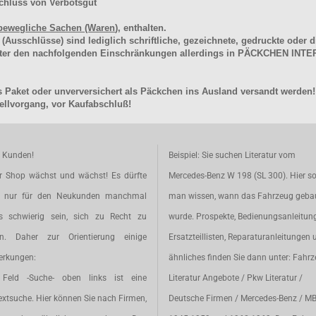
chluss von Verbotsgut
bewegliche Sachen (Waren
), enthalten.
schlüsse) sind lediglich schriftliche, gezeichnete, gedruckte oder di
unter den nachfolgenden Einschränkungen allerdings in PÄCKCHEN I
 Paket oder unverversichert als Päckchen ins Ausland versandt werden!
llvorgang, vor Kaufabschluß!
e Kunden!
Beispiel: Sie suchen Literatur vom
r Shop wächst und wächst! Es dürfte
Mercedes-Benz W 198 (SL 300). Hier so
t nur für den Neukunden manchmal
man wissen, wann das Fahrzeug geba
s schwierig sein, sich zu Recht zu
wurde. Prospekte, Bedienungsanleitun
en. Daher zur Orientierung einige
Ersatzteillisten, Reparaturanleitungen 
rkungen:
ähnliches finden Sie dann unter: Fahr
Feld -Suche- oben links ist eine
Literatur Angebote / Pkw Literatur /
extsuche. Hier können Sie nach Firmen,
Deutsche Firmen / Mercedes-Benz / M