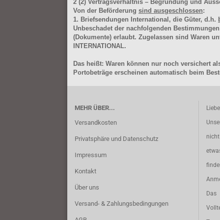
2
(2)
Vertragsverhältnis – Begründung und Auss
Von der Beförderung
sind ausgeschlossen
:
1. Briefsendungen International, die Güter, d.h.
Unbeschadet der nachfolgenden Bestimmungen (Aus
(Dokumente) erlaubt. Zugelassen sind Waren 
INTERNATIONAL.
Das heißt: Waren können nur noch versichert als
Portobeträge erscheinen automatisch beim Beste
MEHR ÜBER...
Lieb
Versandkosten
Unse
nich
Privatsphäre und Datenschutz
etwa
Impressum
find
Kontakt
Anme
Über uns
Das 
Versand- & Zahlungsbedingungen
Vollt
AGB