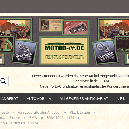
Liebe Kunden! Es wurden div. neue Artikel eingestellt, verlin
Suche...
Euer Motor-lit.de-TEAM
Neue Porto-Grundsätze für ausländische Kunden, siehe
R ANGEBOT
AUTOMOBILIA
ALLGEMEINES ANTIQUARIAT
N E U
»
»
»
tseite
Fahrzeug Literatur Angebot
Pkw Literatur
»
»
»
tsche Firmen
BMW
BMW 1946 - 1959
 501 B Prospekt 5.1954