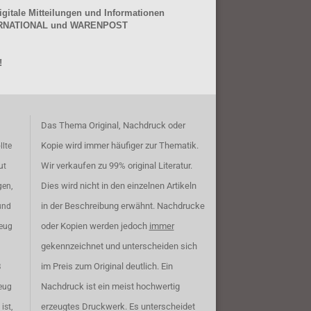
gitale Mitteilungen und Informationen
NTERNATIONAL und WARENPOST
!
Das Thema Original, Nachdruck oder
Kopie wird immer häufiger zur Thematik.
llte
Wir verkaufen zu 99% original Literatur.
ut
Dies wird nicht in den einzelnen Artikeln
gen,
in der Beschreibung erwähnt. Nachdrucke
und
oder Kopien werden jedoch
immer
zeug
gekennzeichnet und unterscheiden sich
im Preis zum Original deutlich. Ein
B
Nachdruck ist ein meist hochwertig
eug
erzeugtes Druckwerk. Es unterscheidet
ist,