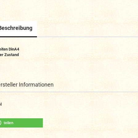
Beschreibung
eiten DinA4
er Zustand
rsteller Informationen
l
teilen