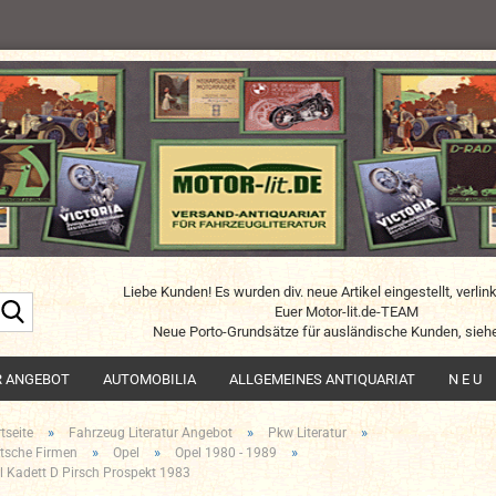
Liebe Kunden! Es wurden div. neue Artikel eingestellt, verlin
Suche...
Euer Motor-lit.de-TEAM
Neue Porto-Grundsätze für ausländische Kunden, siehe
R ANGEBOT
AUTOMOBILIA
ALLGEMEINES ANTIQUARIAT
N E U
»
»
»
tseite
Fahrzeug Literatur Angebot
Pkw Literatur
»
»
»
tsche Firmen
Opel
Opel 1980 - 1989
l Kadett D Pirsch Prospekt 1983