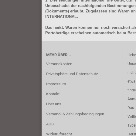
1. Briefsendungen International, die Güter, d.h.
Unbeschadet der nachfolgenden Bestimmungen (Aus
(Dokumente) erlaubt. Zugelassen sind Waren 
INTERNATIONAL.
Das heißt: Waren können nur noch versichert als
Portobeträge erscheinen automatisch beim Beste
MEHR ÜBER...
Lieb
Versandkosten
Unse
nich
Privatsphäre und Datenschutz
etwa
Impressum
find
Kontakt
Anme
Über uns
Das 
Versand- & Zahlungsbedingungen
Vollt
AGB
Typ
Widerrufsrecht
Herst