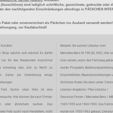
bewegliche Sachen (Waren
), enthalten.
schlüsse) sind lediglich schriftliche, gezeichnete, gedruckte oder di
unter den nachfolgenden Einschränkungen allerdings in PÄCKCHEN I
 Paket oder unverversichert als Päckchen ins Ausland versandt werden!
llvorgang, vor Kaufabschluß!
e Kunden!
Beispiel: Sie suchen Literatur vom
r Shop wächst und wächst! Es dürfte
Mercedes-Benz W 198 (SL 300). Hier so
t nur für den Neukunden manchmal
man wissen, wann das Fahrzeug geba
s schwierig sein, sich zu Recht zu
wurde. Prospekte, Bedienungsanleitun
en. Daher zur Orientierung einige
Ersatzteillisten, Reparaturanleitungen 
rkungen:
ähnliches finden Sie dann unter: Fahr
Feld -Suche- oben links ist eine
Literatur Angebote / Pkw Literatur /
extsuche. Hier können Sie nach Firmen,
Deutsche Firmen / Mercedes-Benz / M
en oder ähnlichem suchen. Das
1945-1959 und 1960-1969. Das Fahrz
eller Feld sucht nach Herstellern, nicht
wurde von 1955-1963 gebaut, Literatur 