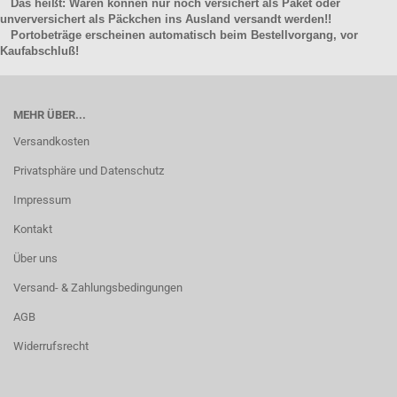
Das heißt: Waren können nur noch versichert als Paket oder
unverversichert als Päckchen ins Ausland versandt werden!!
Portobeträge erscheinen automatisch beim Bestellvorgang, vor
Kaufabschluß!
MEHR ÜBER...
Versandkosten
Privatsphäre und Datenschutz
Impressum
Kontakt
Über uns
Versand- & Zahlungsbedingungen
AGB
Widerrufsrecht