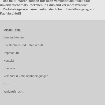
Das heißt: Waren können nur noch versichert als Paket oder
unverversichert als Päckchen ins Ausland versandt werden!!
Portobeträge erscheinen automatisch beim Bestellvorgang, vor
Kaufabschluß!
MEHR ÜBER...
Versandkosten
Privatsphäre und Datenschutz
Impressum
Kontakt
Über uns
Versand- & Zahlungsbedingungen
AGB
Widerrufsrecht