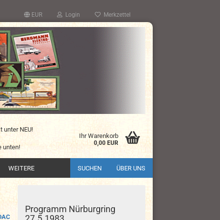
EUR
Login
Merkzettel
kt unter NEU!
Ihr Warenkorb
0,00 EUR
 unten!
WEITERE
SUCHEN
ÜBER UNS
Programm Nürburgring
DAC
27.5.1983