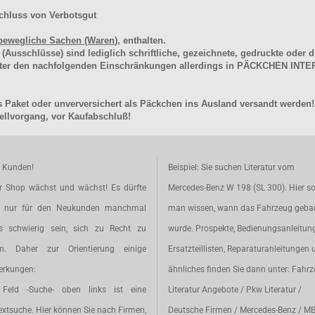
chluss von Verbotsgut
bewegliche Sachen (Waren
), enthalten.
schlüsse) sind lediglich schriftliche, gezeichnete, gedruckte oder di
unter den nachfolgenden Einschränkungen allerdings in PÄCKCHEN I
 Paket oder unverversichert als Päckchen ins Ausland versandt werden!
llvorgang, vor Kaufabschluß!
e Kunden!
Beispiel: Sie suchen Literatur vom
r Shop wächst und wächst! Es dürfte
Mercedes-Benz W 198 (SL 300). Hier so
t nur für den Neukunden manchmal
man wissen, wann das Fahrzeug geba
s schwierig sein, sich zu Recht zu
wurde. Prospekte, Bedienungsanleitun
en. Daher zur Orientierung einige
Ersatzteillisten, Reparaturanleitungen 
rkungen:
ähnliches finden Sie dann unter: Fahr
Feld -Suche- oben links ist eine
Literatur Angebote / Pkw Literatur /
extsuche. Hier können Sie nach Firmen,
Deutsche Firmen / Mercedes-Benz / M