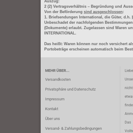
Auszug:
2
(2)
Vertragsverhältnis – Begründung und Auss
Von der Beförderung
sind ausgeschlossen
:
1. Briefsendungen International, die Güter, d.h.
Unbeschadet der nachfolgenden Bestimmungen (Aus
(Dokumente) erlaubt. Zugelassen sind Waren 
INTERNATIONAL.
Das heißt: Waren können nur noch versichert als
Portobeträge erscheinen automatisch beim Beste
MEHR ÜBER...
Lieb
Versandkosten
Unse
nich
Privatsphäre und Datenschutz
etwa
Impressum
find
Kontakt
Anme
Über uns
Das 
Versand- & Zahlungsbedingungen
Vollt