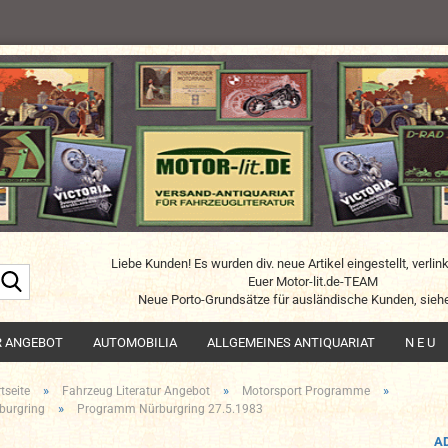
Liebe Kunden! Es wurden div. neue Artikel eingestellt, verlin
Suche...
Euer Motor-lit.de-TEAM
Neue Porto-Grundsätze für ausländische Kunden, siehe
R ANGEBOT
AUTOMOBILIA
ALLGEMEINES ANTIQUARIAT
N E U
»
»
»
tseite
Fahrzeug Literatur Angebot
Motorsport Programme
»
burgring
Programm Nürburgring 27.5.1983
A