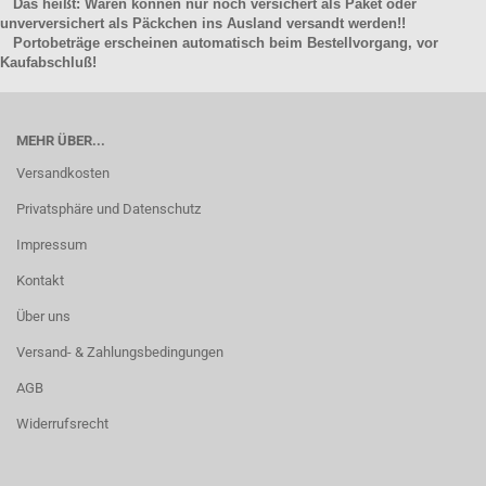
Das heißt: Waren können nur noch versichert als Paket oder
unverversichert als Päckchen ins Ausland versandt werden!!
Portobeträge erscheinen automatisch beim Bestellvorgang, vor
Kaufabschluß!
MEHR ÜBER...
Versandkosten
Privatsphäre und Datenschutz
Impressum
Kontakt
Über uns
Versand- & Zahlungsbedingungen
AGB
Widerrufsrecht