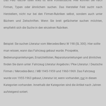
Das Feld -Suche- oben links ist eine Volltextsuche. Hier können Sie nach
Firmen, Typen oder ähnlichem suchen. Das Hersteller Feld sucht nach
Herstellern, nicht nur bei den Firmen-Rubriken selbst, sondern auch unter
Büchern und Zeitschriften. Wenn Sie breit gefächerter suchen möchten,
empfiehlt sich die Suche in den einzelnen Rubriken.
Beispiel: Sie suchen Literatur vom Mercedes-Benz W 198 (SL 300). Hier sollte
man wissen, wann das Fahrzeug gebaut wurde. Prospekte,
Bedienungsanleitungen, Ersatzteillisten, Reparaturanleitungen und ähnliches
finden Sie dann unter: Fahrzeug Literatur Angebote / Pkw Literatur / Deutsche
Firmen / Mercedes-Benz / MB 1945-1959 und 1960-1969. Das Fahrzeug
wurde von 1955-1963 gebaut, Literatur ist, wenn vorhanden,
nur
in diesen
Kategorien vorhanden. Innerhalb der Kategorien sind die Artikel nach Jahren
aufsteigend sotiert.