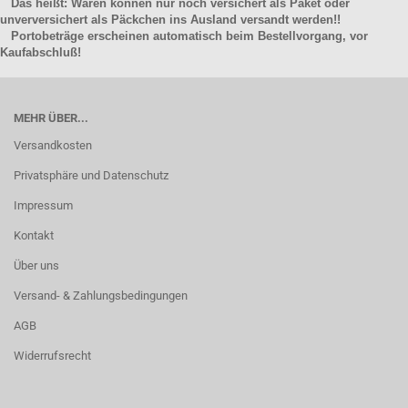
Das heißt: Waren können nur noch versichert als Paket oder
unverversichert als Päckchen ins Ausland versandt werden!!
Portobeträge erscheinen automatisch beim Bestellvorgang, vor
Kaufabschluß!
MEHR ÜBER...
Versandkosten
Privatsphäre und Datenschutz
Impressum
Kontakt
Über uns
Versand- & Zahlungsbedingungen
AGB
Widerrufsrecht