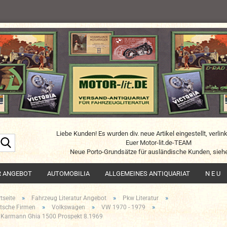
Liebe Kunden! Es wurden div. neue Artikel eingestellt, verlin
Suche...
Euer Motor-lit.de-TEAM
Neue Porto-Grundsätze für ausländische Kunden, siehe
R ANGEBOT
AUTOMOBILIA
ALLGEMEINES ANTIQUARIAT
N E U
»
»
»
tseite
Fahrzeug Literatur Angebot
Pkw Literatur
»
»
»
tsche Firmen
Volkswagen
VW 1970 - 1979
Karmann Ghia 1500 Prospekt 8.1969