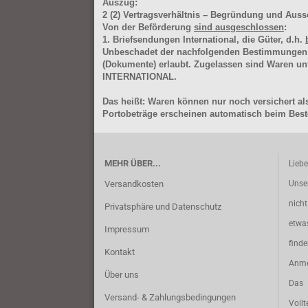
Auszug:
2
(2)
Vertragsverhältnis – Begründung und Auss
Von der Beförderung
sind ausgeschlossen
:
1. Briefsendungen International, die Güter, d.h.
Unbeschadet der nachfolgenden Bestimmungen (Aus
(Dokumente) erlaubt. Zugelassen sind Waren 
INTERNATIONAL.
Das heißt: Waren können nur noch versichert als
Portobeträge erscheinen automatisch beim Beste
MEHR ÜBER...
Lieb
Versandkosten
Unse
nich
Privatsphäre und Datenschutz
etwa
Impressum
find
Kontakt
Anme
Über uns
Das 
Versand- & Zahlungsbedingungen
Vollt