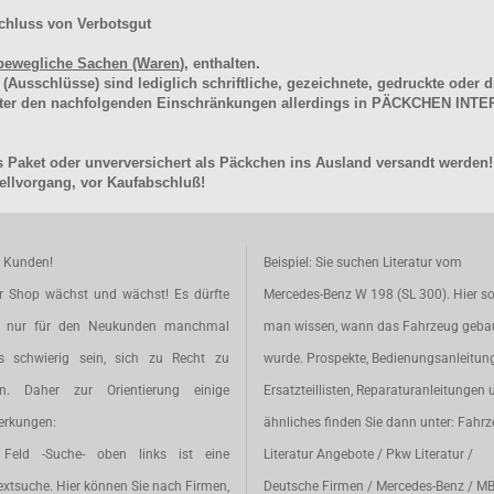
chluss von Verbotsgut
bewegliche Sachen (Waren
), enthalten.
schlüsse) sind lediglich schriftliche, gezeichnete, gedruckte oder di
unter den nachfolgenden Einschränkungen allerdings in PÄCKCHEN I
 Paket oder unverversichert als Päckchen ins Ausland versandt werden!
llvorgang, vor Kaufabschluß!
e Kunden!
Beispiel: Sie suchen Literatur vom
r Shop wächst und wächst! Es dürfte
Mercedes-Benz W 198 (SL 300). Hier so
t nur für den Neukunden manchmal
man wissen, wann das Fahrzeug geba
s schwierig sein, sich zu Recht zu
wurde. Prospekte, Bedienungsanleitun
en. Daher zur Orientierung einige
Ersatzteillisten, Reparaturanleitungen 
rkungen:
ähnliches finden Sie dann unter: Fahr
Feld -Suche- oben links ist eine
Literatur Angebote / Pkw Literatur /
extsuche. Hier können Sie nach Firmen,
Deutsche Firmen / Mercedes-Benz / M