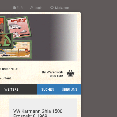
EUR
Login
Merkzettel
kt unter NEU!
Ihr Warenkorb
0,00 EUR
 unten!
WEITERE
SUCHEN
ÜBER UNS
VW Karmann Ghia 1500
Prospekt 8.1969