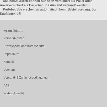
Das heißt: Waren können nur noch versichert als Paket oder
unverversichert als Päckchen ins Ausland versandt werden!!
Portobeträge erscheinen automatisch beim Bestellvorgang, vor
Kaufabschluß!
MEHR ÜBER...
Versandkosten
Privatsphäre und Datenschutz
Impressum
Kontakt
Über uns
Versand- & Zahlungsbedingungen
AGB
Widerrufsrecht