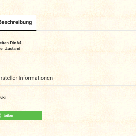
Beschreibung
eiten DinA4
er Zustand
rsteller Informationen
uki
teilen