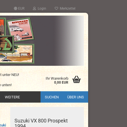
EUR
Login
Merkzettel
kt unter NEU!
Ihr Warenkorb
0,00 EUR
 unten!
WEITERE
SUCHEN
ÜBER UNS
Suzuki VX 800 Prospekt
zuki
1994