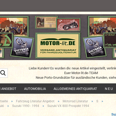
Liebe Kunden! Es wurden div. neue Artikel eingestellt, verlin
Suche...
Euer Motor-lit.de-TEAM
Neue Porto-Grundsätze für ausländische Kunden, siehe
R ANGEBOT
AUTOMOBILIA
ALLGEMEINES ANTIQUARIAT
N E U
»
»
»
»
tseite
Fahrzeug Literatur Angebot
Motorrad Literatur
S
»
»
uki
Suzuki 1990 - 1994
Suzuki VX 800 Prospekt 1994
Su