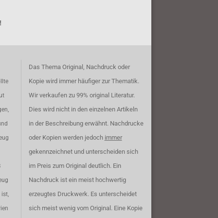
!
Das Thema Original, Nachdruck oder
Kopie wird immer häufiger zur Thematik.
llte
Wir verkaufen zu 99% original Literatur.
ut
Dies wird nicht in den einzelnen Artikeln
gen,
in der Beschreibung erwähnt. Nachdrucke
und
oder Kopien werden jedoch
immer
zeug
gekennzeichnet und unterscheiden sich
im Preis zum Original deutlich. Ein
B
Nachdruck ist ein meist hochwertig
eug
erzeugtes Druckwerk. Es unterscheidet
ist,
sich meist wenig vom Original. Eine Kopie
rien