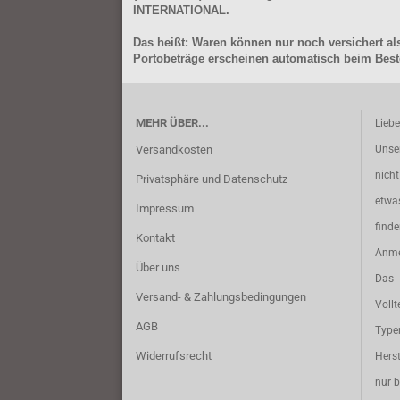
INTERNATIONAL.
Das heißt: Waren können nur noch versichert als
Portobeträge erscheinen automatisch beim Beste
MEHR ÜBER...
Lieb
Versandkosten
Unse
nich
Privatsphäre und Datenschutz
etwa
Impressum
find
Kontakt
Anme
Über uns
Das 
Versand- & Zahlungsbedingungen
Vollt
AGB
Typ
Widerrufsrecht
Herst
nur b