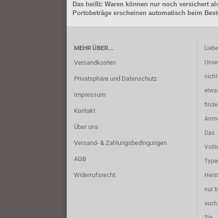
Das heißt: Waren können nur noch versichert als
Portobeträge erscheinen automatisch beim Beste
MEHR ÜBER...
Lieb
Versandkosten
Unse
nich
Privatsphäre und Datenschutz
etwa
Impressum
find
Kontakt
Anme
Über uns
Das 
Versand- & Zahlungsbedingungen
Vollt
AGB
Typ
Widerrufsrecht
Herst
nur b
auch 
Sie 