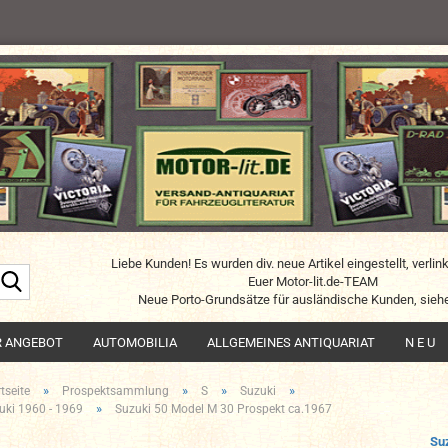
Liebe Kunden! Es wurden div. neue Artikel eingestellt, verlin
Suche...
Euer Motor-lit.de-TEAM
Neue Porto-Grundsätze für ausländische Kunden, siehe
R ANGEBOT
AUTOMOBILIA
ALLGEMEINES ANTIQUARIAT
N E U
»
»
»
»
tseite
Prospektsammlung
S
Suzuki
»
uki 1960 - 1969
Suzuki 50 Model M 30 Prospekt ca.1967
Su