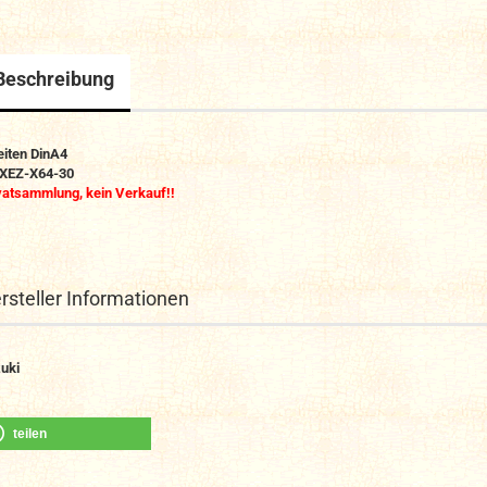
Beschreibung
eiten DinA4
 XEZ-X64-30
vatsammlung, kein Verkauf!!
rsteller Informationen
uki
teilen