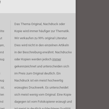
!
Das Thema Original, Nachdruck oder
Kopie wird immer häufiger zur Thematik.
llte
Wir verkaufen zu 99% original Literatur.
ut
Dies wird nicht in den einzelnen Artikeln
gen,
in der Beschreibung erwähnt. Nachdrucke
und
oder Kopien werden jedoch
immer
zeug
gekennzeichnet und unterscheiden sich
im Preis zum Original deutlich. Ein
B
Nachdruck ist ein meist hochwertig
eug
erzeugtes Druckwerk. Es unterscheidet
ist,
sich meist wenig vom Original. Eine Kopie
rien
dagegen ist vom Fotokopierer erzeugt und
ind
ist meist in deutlich schlechterer Qualität.
iert.