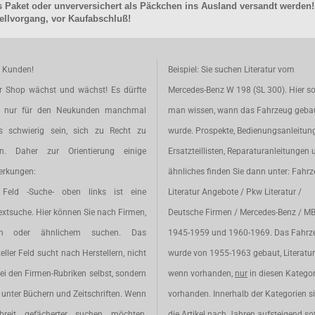
 Paket oder unverversichert als Päckchen ins Ausland versandt werden!
llvorgang, vor Kaufabschluß!
e Kunden!
Beispiel: Sie suchen Literatur vom
r Shop wächst und wächst! Es dürfte
Mercedes-Benz W 198 (SL 300). Hier so
t nur für den Neukunden manchmal
man wissen, wann das Fahrzeug geba
s schwierig sein, sich zu Recht zu
wurde. Prospekte, Bedienungsanleitun
en. Daher zur Orientierung einige
Ersatzteillisten, Reparaturanleitungen 
rkungen:
ähnliches finden Sie dann unter: Fahr
Feld -Suche- oben links ist eine
Literatur Angebote / Pkw Literatur /
extsuche. Hier können Sie nach Firmen,
Deutsche Firmen / Mercedes-Benz / M
en oder ähnlichem suchen. Das
1945-1959 und 1960-1969. Das Fahrz
eller Feld sucht nach Herstellern, nicht
wurde von 1955-1963 gebaut, Literatur 
ei den Firmen-Rubriken selbst, sondern
wenn vorhanden,
nur
in diesen Katego
unter Büchern und Zeitschriften. Wenn
vorhanden. Innerhalb der Kategorien s
breit gefächerter suchen möchten,
die Artikel nach Jahren aufsteigend sot