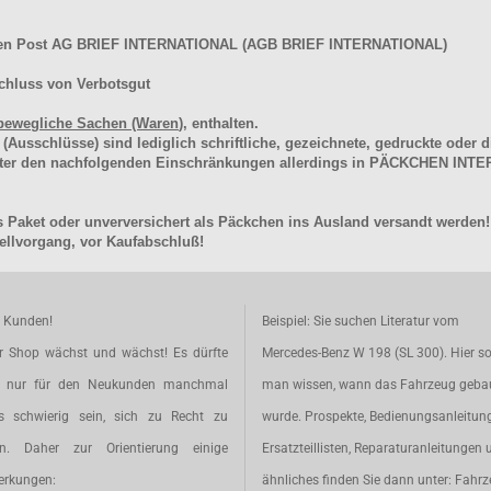
hen Post AG BRIEF INTERNATIONAL (AGB BRIEF INTERNATIONAL)
chluss von Verbotsgut
bewegliche Sachen (Waren
), enthalten.
schlüsse) sind lediglich schriftliche, gezeichnete, gedruckte oder di
unter den nachfolgenden Einschränkungen allerdings in PÄCKCHEN I
 Paket oder unverversichert als Päckchen ins Ausland versandt werden!
llvorgang, vor Kaufabschluß!
e Kunden!
Beispiel: Sie suchen Literatur vom
r Shop wächst und wächst! Es dürfte
Mercedes-Benz W 198 (SL 300). Hier so
t nur für den Neukunden manchmal
man wissen, wann das Fahrzeug geba
s schwierig sein, sich zu Recht zu
wurde. Prospekte, Bedienungsanleitun
en. Daher zur Orientierung einige
Ersatzteillisten, Reparaturanleitungen 
rkungen:
ähnliches finden Sie dann unter: Fahr