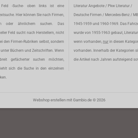
Feld -Suche- oben links ist eine
Literatur Angebote / Pkw Literatur /
extsuche. Hier können Sie nach Firmen,
Deutsche Firmen / Mercedes-Benz / M
en oder ähnlichem suchen. Das
1945-1959 und 1960-1969. Das Fahrz
eller Feld sucht nach Herstellern, nicht
wurde von 1955-1963 gebaut, Literatur 
ei den Firmen-Rubriken selbst, sondern
wenn vorhanden,
nur
in diesen Katego
unter Büchern und Zeitschriften. Wenn
vorhanden. Innerhalb der Kategorien s
breit gefächerter suchen möchten,
die Artikel nach Jahren aufsteigend sot
iehlt sich die Suche in den einzelnen
ken.
Webshop erstellen
mit Gambio.de © 2026