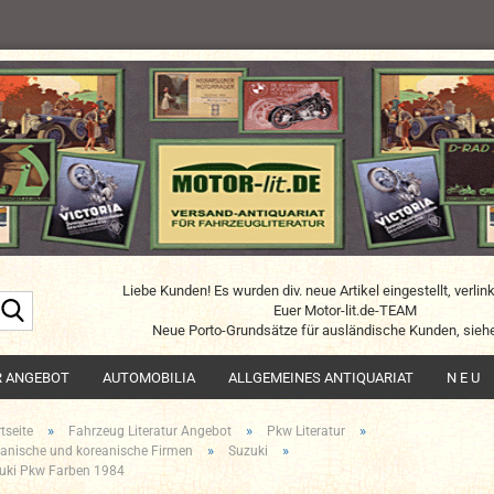
Liebe Kunden! Es wurden div. neue Artikel eingestellt, verlin
Suche...
Euer Motor-lit.de-TEAM
Neue Porto-Grundsätze für ausländische Kunden, siehe
R ANGEBOT
AUTOMOBILIA
ALLGEMEINES ANTIQUARIAT
N E U
»
»
»
tseite
Fahrzeug Literatur Angebot
Pkw Literatur
»
»
anische und koreanische Firmen
Suzuki
uki Pkw Farben 1984