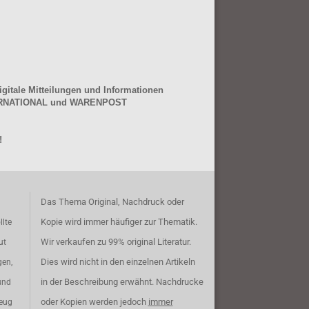
gitale Mitteilungen und Informationen
NTERNATIONAL und WARENPOST
!
Das Thema Original, Nachdruck oder
Kopie wird immer häufiger zur Thematik.
llte
Wir verkaufen zu 99% original Literatur.
ut
Dies wird nicht in den einzelnen Artikeln
gen,
in der Beschreibung erwähnt. Nachdrucke
und
oder Kopien werden jedoch
immer
zeug