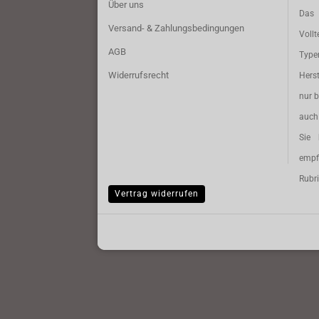
Über uns
Das 
Versand- & Zahlungsbedingungen
Vollt
AGB
Typ
Widerrufsrecht
Herst
nur b
auch 
Sie 
empf
Rubri
Vertrag widerrufen