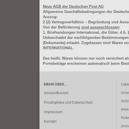
Neue AGB der Deutschen Post AG
Allgemeine Geschäftsbedingungen der Deutsc
Auszug:
2
(2)
Vertragsverhältnis – Begründung und Auss
Von der Beförderung
sind ausgeschlossen
:
1. Briefsendungen International, die Güter, d.h.
Unbeschadet der nachfolgenden Bestimmungen (Aus
(Dokumente) erlaubt. Zugelassen sind Waren 
INTERNATIONAL.
Das heißt: Waren können nur noch versichert als
Portobeträge erscheinen automatisch beim Beste
MEHR ÜBER...
Lieb
Versandkosten
Unse
nich
Privatsphäre und Datenschutz
etwa
Impressum
find
Kontakt
Anme