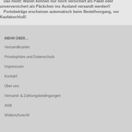
Das heißt: Waren können nur noch versichert als Paket oder
unverversichert als Päckchen ins Ausland versandt werden!!
Portobeträge erscheinen automatisch beim Bestellvorgang, vor
Kaufabschluß!
MEHR ÜBER...
Versandkosten
Privatsphäre und Datenschutz
Impressum
Kontakt
Über uns
Versand- & Zahlungsbedingungen
AGB
Widerrufsrecht