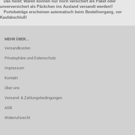
Das heißt: Waren können nur noch versichert als Paket oder
unverversichert als Päckchen ins Ausland versandt werden!!
Portobeträge erscheinen automatisch beim Bestellvorgang, vor
Kaufabschluß!
MEHR ÜBER...
Versandkosten
Privatsphäre und Datenschutz
Impressum
Kontakt
Über uns
Versand- & Zahlungsbedingungen
AGB
Widerrufsrecht