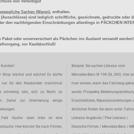
chluss von Verbotsgut
bewegliche Sachen (Waren
), enthalten.
schlüsse) sind lediglich schriftliche, gezeichnete, gedruckte oder di
unter den nachfolgenden Einschränkungen allerdings in PÄCKCHEN I
 Paket oder unverversichert als Päckchen ins Ausland versandt werden!
llvorgang, vor Kaufabschluß!
e Kunden!
Beispiel: Sie suchen Literatur vom
r Shop wächst und wächst! Es dürfte
Mercedes-Benz W 198 (SL 300). Hier so
t nur für den Neukunden manchmal
man wissen, wann das Fahrzeug geba
s schwierig sein, sich zu Recht zu
wurde. Prospekte, Bedienungsanleitun
en. Daher zur Orientierung einige
Ersatzteillisten, Reparaturanleitungen 
rkungen:
ähnliches finden Sie dann unter: Fahr
Feld -Suche- oben links ist eine
Literatur Angebote / Pkw Literatur /
extsuche. Hier können Sie nach Firmen,
Deutsche Firmen / Mercedes-Benz / M