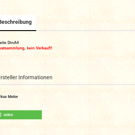
Beschreibung
eite DinA4
vatsammlung, kein Verkauf!!
rsteller Informationen
kus Motor
teilen