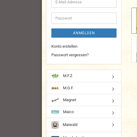
E-
Mail-
Adresse
Passwort
ANMELDEN
Konto erstellen
Passwort vergessen?
M.F.Z
M.G.F.
Magnet
Maico
Maiwald