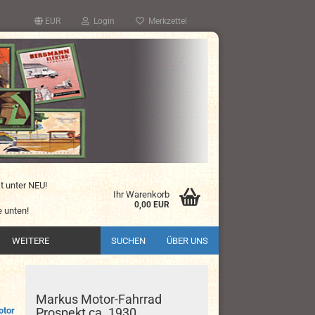
EUR
Login
Merkzettel
kt unter NEU!
Ihr Warenkorb
0,00 EUR
 unten!
WEITERE
SUCHEN
ÜBER UNS
Markus Motor-Fahrrad
otor
Prospekt ca. 1930