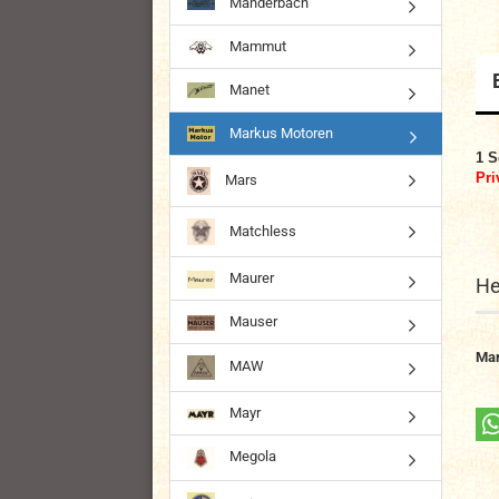
Manderbach
Mammut
Manet
Markus Motoren
1 S
Pri
Mars
Matchless
Maurer
He
Mauser
Mar
MAW
Mayr
Megola