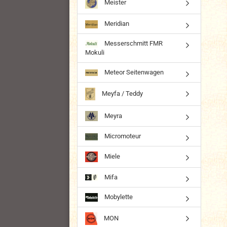
Meister
Meridian
Messerschmitt FMR
Mokuli
Meteor Seitenwagen
Meyfa / Teddy
Meyra
Micromoteur
Miele
Mifa
Mobylette
MON