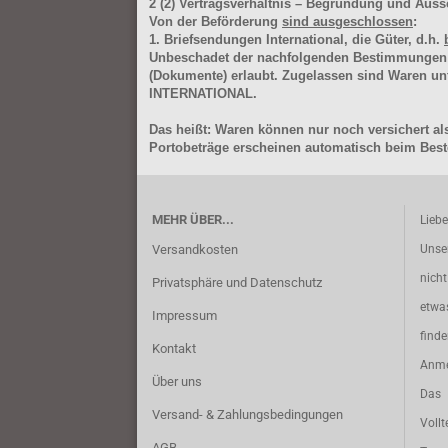
2
(2)
Vertragsverhältnis – Begründung und Auss
Von der Beförderung
sind ausgeschlossen
:
1. Briefsendungen International, die Güter, d.h.
Unbeschadet der nachfolgenden Bestimmungen (Aus
(Dokumente) erlaubt. Zugelassen sind Waren 
INTERNATIONAL.
Das heißt: Waren können nur noch versichert als
Portobeträge erscheinen automatisch beim Beste
MEHR ÜBER...
Lieb
Versandkosten
Unse
nich
Privatsphäre und Datenschutz
etwa
Impressum
find
Kontakt
Anme
Über uns
Das 
Versand- & Zahlungsbedingungen
Vollt
AGB