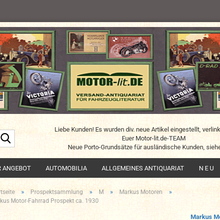
Liebe Kunden! Es wurden div. neue Artikel eingestellt, verlin
Suche...
Euer Motor-lit.de-TEAM
Neue Porto-Grundsätze für ausländische Kunden, siehe
R ANGEBOT
AUTOMOBILIA
ALLGEMEINES ANTIQUARIAT
N E U
»
»
»
»
tseite
Prospektsammlung
M
Markus Motoren
kus Motor-Fahrrad Prospekt ca. 1930
Markus M