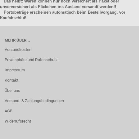
Das heißt: Waren können nur noch versichert als Paket oder
unverversichert als Päckchen ins Ausland versandt werden!!
Portobeträge erscheinen automatisch beim Bestellvorgang, vor
Kaufabschluß!
MEHR ÜBER...
Versandkosten
Privatsphäre und Datenschutz
Impressum
Kontakt
Über uns
Versand- & Zahlungsbedingungen
AGB
Widerrufsrecht