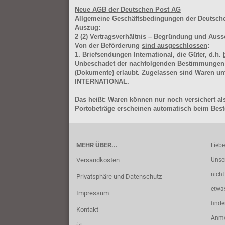
Neue AGB der Deutschen Post AG
Allgemeine Geschäftsbedingungen der Deutsc
Auszug:
2
(2)
Vertragsverhältnis – Begründung und Auss
Von der Beförderung
sind ausgeschlossen
:
1. Briefsendungen International, die Güter, d.h.
Unbeschadet der nachfolgenden Bestimmungen (Aus
(Dokumente) erlaubt. Zugelassen sind Waren 
INTERNATIONAL.
Das heißt: Waren können nur noch versichert als
Portobeträge erscheinen automatisch beim Beste
MEHR ÜBER...
Lieb
Versandkosten
Unse
nich
Privatsphäre und Datenschutz
etwa
Impressum
find
Kontakt
Anme