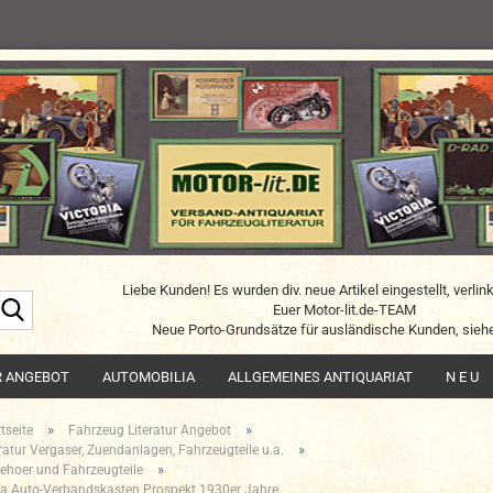
Liebe Kunden! Es wurden div. neue Artikel eingestellt, verlin
Suche...
Euer Motor-lit.de-TEAM
Neue Porto-Grundsätze für ausländische Kunden, siehe
R ANGEBOT
AUTOMOBILIA
ALLGEMEINES ANTIQUARIAT
N E U
»
»
tseite
Fahrzeug Literatur Angebot
»
eratur Vergaser, Zuendanlagen, Fahrzeugteile u.a.
»
ehoer und Fahrzeugteile
a Auto-Verbandskasten Prospekt 1930er Jahre