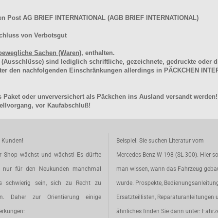
hen Post AG BRIEF INTERNATIONAL (AGB BRIEF INTERNATIONAL)
chluss von Verbotsgut
bewegliche Sachen (Waren
), enthalten.
schlüsse) sind lediglich schriftliche, gezeichnete, gedruckte oder di
unter den nachfolgenden Einschränkungen allerdings in PÄCKCHEN I
 Paket oder unverversichert als Päckchen ins Ausland versandt werden!
llvorgang, vor Kaufabschluß!
e Kunden!
Beispiel: Sie suchen Literatur vom
r Shop wächst und wächst! Es dürfte
Mercedes-Benz W 198 (SL 300). Hier so
t nur für den Neukunden manchmal
man wissen, wann das Fahrzeug geba
s schwierig sein, sich zu Recht zu
wurde. Prospekte, Bedienungsanleitun
en. Daher zur Orientierung einige
Ersatzteillisten, Reparaturanleitungen 
rkungen:
ähnliches finden Sie dann unter: Fahr