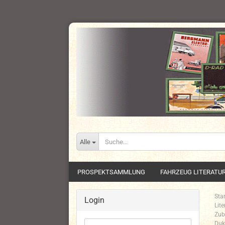
Alle
PROSPEKTSAMMLUNG
FAHRZEUG LITERATU
Star
Login
Lit
Zub
Duk