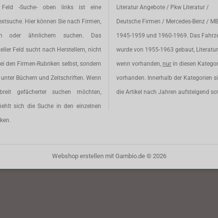
Feld -Suche- oben links ist eine
Literatur Angebote / Pkw Literatur /
extsuche. Hier können Sie nach Firmen,
Deutsche Firmen / Mercedes-Benz / M
en oder ähnlichem suchen. Das
1945-1959 und 1960-1969. Das Fahrz
eller Feld sucht nach Herstellern, nicht
wurde von 1955-1963 gebaut, Literatur 
ei den Firmen-Rubriken selbst, sondern
wenn vorhanden,
nur
in diesen Katego
unter Büchern und Zeitschriften. Wenn
vorhanden. Innerhalb der Kategorien s
breit gefächerter suchen möchten,
die Artikel nach Jahren aufsteigend sot
iehlt sich die Suche in den einzelnen
ken.
Webshop erstellen
mit Gambio.de © 2026