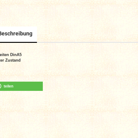
Beschreibung
eiten DinA
5
er Zustand
teilen