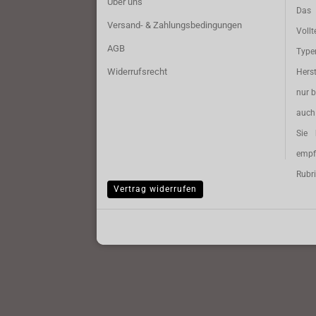
Über uns
Das 
Versand- & Zahlungsbedingungen
Vollt
AGB
Typ
Widerrufsrecht
Herst
nur b
auch 
Sie 
empf
Rubri
Vertrag widerrufen